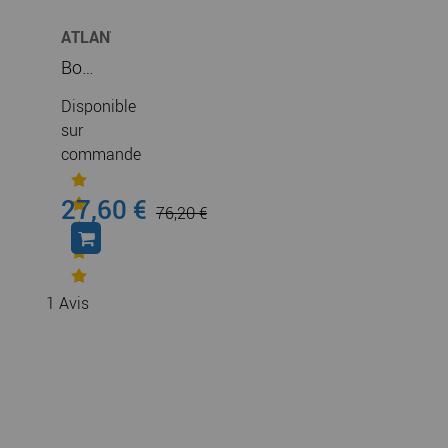
ATLANTIC
CLIM
Bouche hygro B manuelle SDB BHB 10/40 80G (542587)
&
VENTIL
Disponible
sur
commande
27,60 €
76,20 €
1
Avis