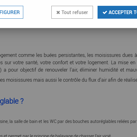
FIGURER
Tout refuser
ACCEPTER T
ogement comme les buées persistantes, les moisissures dues à l
es sur votre santé, votre confort et votre logement. La mise e
a pour objectif de renouveler l'air, éliminer humidité et mauv
moisissures mais aussi le contrôle du flux d'air afin de réalis
glable ?
uisine, la salle de bain et les WC par des bouches autoréglables reliées 
 et permet par le principe de balayage de chasser l'air vicié.