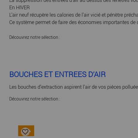
La suppression des entrées d'air au dessus des fenêtres vous 
En HIVER
L’air neuf récupère les calories de l’air vicié et pénètre pr
Ce système permet de faire des économies importantes de chau
Découvrez notre sélection :
BOUCHES ET ENTRÉES D’AIR
Les bouches d’extraction aspirent l’air de vos pièces polluées
Découvrez notre sélection :
-61 %