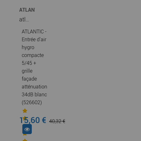
ATLANTIC
CLIM
atlantic - entrée d'air hygro compacte 5/45 + grille façade atténuation 34db blanc (526602)
&
VENTIL
ATLANTIC -
Entrée d'air
hygro
compacte
5/45 +
grille
façade
atténuation
34dB blanc
(526602)
15,60 €
40,32 €