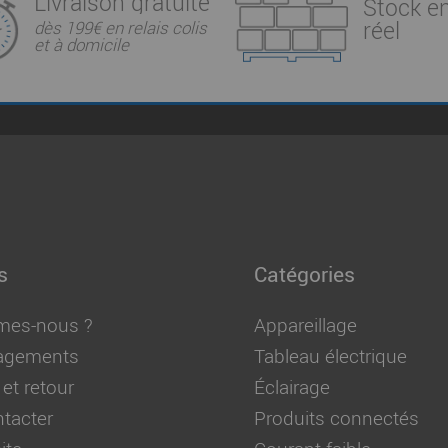
Livraison gratuite
Stock e
réel
dès 199€ en relais colis
et à domicile
s
Catégories
mes-nous ?
Appareillage
agements
Tableau électrique
 et retour
Éclairage
tacter
Produits connectés