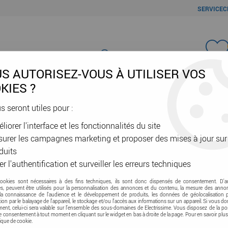
SERVICEC
Favori
S AUTORISEZ-VOUS À UTILISER VOS
KIES ?
us seront utiles pour :
liorer l'interface et les fonctionnalités du site
ÂBLES & GAINES
DOMOTIQUE & VE
SÉCURITÉ & RÉSEAU
OUTIL
urer les campagnes marketing et proposer des mises à jour sur
duits
er l'authentification et surveiller les erreurs techniques
cookies sont nécessaires à des fins techniques, ils sont donc dispensés de consentement. D'a
res, peuvent être utilisés pour la personnalisation des annonces et du contenu, la mesure des anno
la connaissance de l'audience et le développement de produits, les données de géolocalisation p
cation par le balayage de l'appareil, le stockage et/ou l'accès aux informations sur un appareil. Si vous d
nt, celui-ci sera valable sur l’ensemble des sous-domaines de Electrissime. Vous disposez de la pos
tre consentement à tout moment en cliquant sur le widget en bas à droite de la page. Pour en savoir plus
tique de cookie.