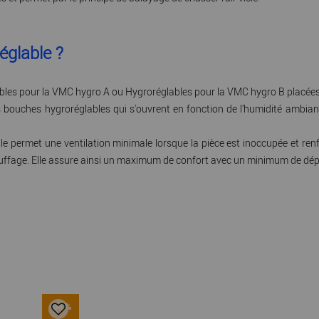
églable ?
glables pour la VMC hygro A ou Hygroréglables pour la VMC hygro B placée
r des bouches hygroréglables qui s'ouvrent en fonction de l'humidité ambi
'elle permet une ventilation minimale lorsque la pièce est inoccupée et r
hauffage. Elle assure ainsi un maximum de confort avec un minimum de dé
-64 %