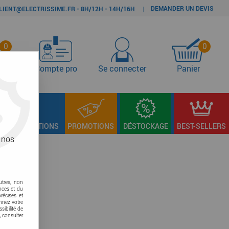
DEMANDER UN DEVIS
|
LIENT@ELECTRISSIME.FR - 8H/12H - 14H/16H
0
0
s
Compte pro
Se connecter
Panier
LAGE & FIXATIONS
PROMOTIONS
DÉSTOCKAGE
BEST-SELLERS
 nos
utres, non
nces et du
récises et
onnez votre
sibilité de
, consulter