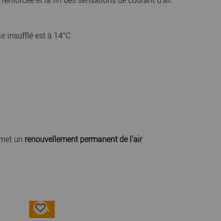
renforcée et la fin des sensations de courant d'air.
r insufflé est à 14°C
ermet un
renouvellement permanent de l’air
-43 %