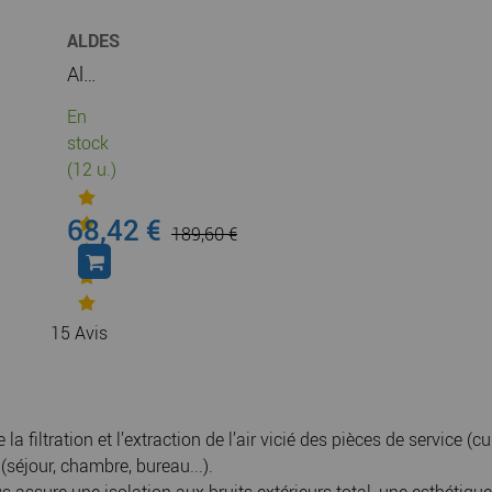
ALDES
Aldes - Kit VMC simple flux EasyHOME Auto COMBLES + 3 grilles BIP (11026032)
En
stock
(12 u.)
68,42 €
189,60 €
15
Avis
 filtration et l’extraction de l’air vicié des pièces de service (
e (séjour, chambre, bureau...).