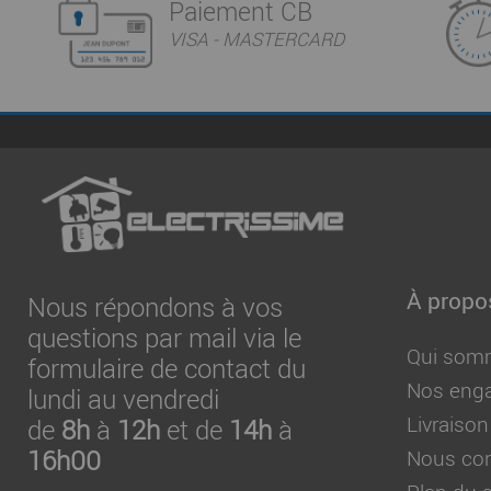
Paiement CB
VISA - MASTERCARD
À propo
Nous répondons à vos
questions par mail via le
Qui som
formulaire de contact du
Nos eng
lundi au vendredi
Livraison
de
8h
à
12h
et de
14h
à
16h00
Nous con