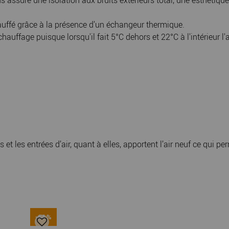
assure une isolation aux bruits extérieurs total, une esthétique 
échauffé grâce à la présence d’un échangeur thermique.
ffage puisque lorsqu'il fait 5°C dehors et 22°C à l'intérieur l'ai
 et les entrées d’air, quant à elles, apportent l’air neuf ce qui p
-64 %