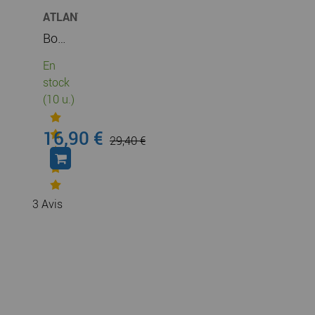
ATLANTIC
CLIM
Bouche design Line sanitaire fixe 80 avec manchon court (412219)
&
VENTIL
En
stock
(10 u.)
16,90 €
29,40 €
3
Avis