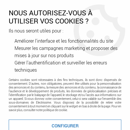
0
NOUS AUTORISEZ-VOUS À
UTILISER VOS COOKIES ?
Ils nous seront utiles pour :
Accueil
>
A classer
Améliorer l'interface et les fonctionnalités du site
Mesurer les campagnes marketing et proposer des
A classer
mises à jour sur nos produits
Gérer l'authentification et surveiller les erreurs
techniques
Certains cookies sont nécessaires à des fins techniques, ils sont donc dispensés de
consentement. D'autres, non obligatoires, peuvent être utilisés pour la personnalisation
des annonces et du contenu, la mesure des annonces et du contenu, la connaissance de
l'audience et le développement de produits, les données de géolocalisation précises et
l'identification par le balayage de l'appareil, le stockage et/ou l'accès aux informations sur
un appareil. Si vous donnez votre consentement, celui-ci sera valable sur l’ensemble des
sous-domaines de Electrissime. Vous disposez de la possibilité de retirer votre
TRIER & FILTRER
consentement à tout moment en cliquant sur le widget en bas à droite de la page. Pour en
savoir plus, consulter notre politique de cookie.
CONFIGURER
20 articles sur
2000