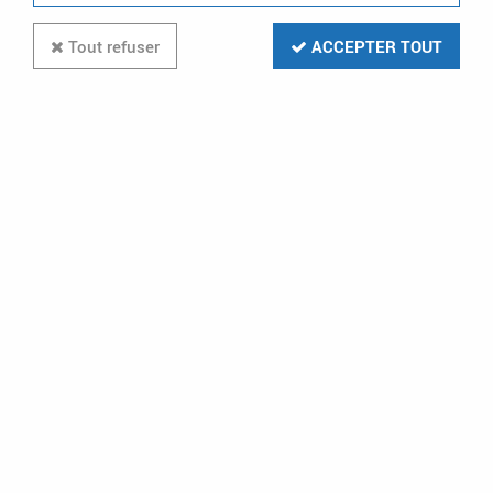
Tout refuser
ACCEPTER TOUT
NORMAND ETS
repartiteur bis 2 direc.-fiches f (042502)
En stock (40 u.)
2,34 €