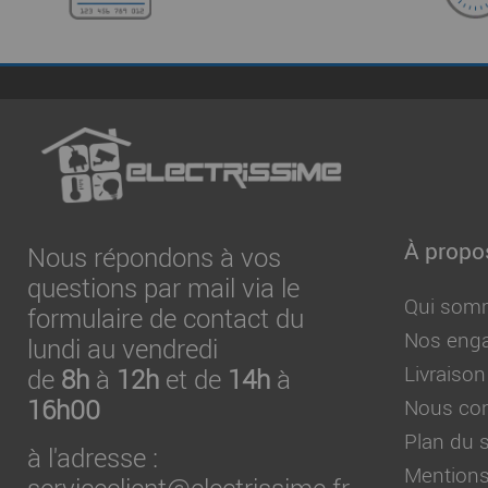
À propo
Nous répondons à vos
questions par mail via le
Qui som
formulaire de contact du
Nos eng
lundi au vendredi
Livraison
de
8h
à
12h
et de
14h
à
16h00
Nous con
Plan du s
à l'adresse :
Mentions
serviceclient@electrissime.fr