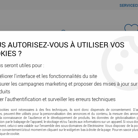
SERVICEC
Favori
S AUTORISEZ-VOUS À UTILISER VOS
KIES ?
us seront utiles pour :
liorer l'interface et les fonctionnalités du site
ÂBLES & GAINES
DOMOTIQUE & VE
SÉCURITÉ & RÉSEAU
OUTIL
urer les campagnes marketing et proposer des mises à jour sur
duits
er l'authentification et surveiller les erreurs techniques
cookies sont nécessaires à des fins techniques, ils sont donc dispensés de consentement. D'a
lation
res, peuvent être utilisés pour la personnalisation des annonces et du contenu, la mesure des anno
la connaissance de l'audience et le développement de produits, les données de géolocalisation p
cation par le balayage de l'appareil, le stockage et/ou l'accès aux informations sur un appareil. Si vous d
nt, celui-ci sera valable sur l’ensemble des sous-domaines de Electrissime. Vous disposez de la pos
tre consentement à tout moment en cliquant sur le widget en bas à droite de la page. Pour en savoir plus
tique de cookie.