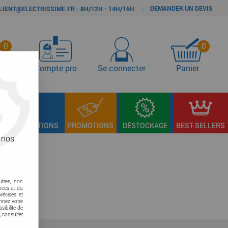
DEMANDER UN DEVIS
|
LIENT@ELECTRISSIME.FR - 8H/12H - 14H/16H
0
0
s
Compte pro
Se connecter
Panier
LAGE & FIXATIONS
PROMOTIONS
DÉSTOCKAGE
BEST-SELLERS
 nos
utres, non
nces et du
récises et
onnez votre
sibilité de
, consulter