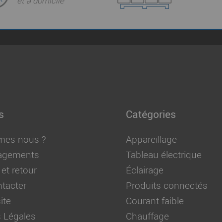
et à domicile
s
Catégories
mes-nous ?
Appareillage
agements
Tableau électrique
 et retour
Éclairage
tacter
Produits connectés
ite
Courant faible
 Légales
Chauffage