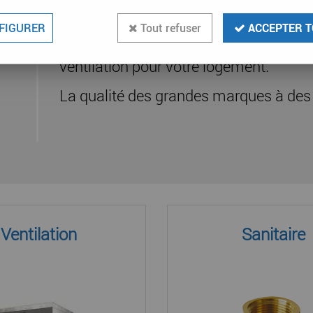
FIGURER
Tout refuser
ACCEPTER T
Découvrez nos produits de chauffage, 
ventilation pour votre logement.
La qualité des grandes marques à des 
Ventilation
Sanitaire