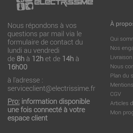
À propo
Nous répondons à vos
questions par mail via le
Qui som
formulaire de contact du
Nos eng
lundi au vendredi
Livraison
de
8h
à
12h
et de
14h
à
16h00
Nous con
Plan du s
à l'adresse :
Mentions
serviceclient@electrissime.fr
CGV
Pro:
information disponible
Articles
une fois connecté à votre
Mon prog
espace client