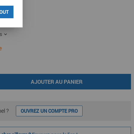
OUT
CDP 6x75
es
e
AJOUTER AU PANIER
nel ?
OUVREZ UN COMPTE PRO