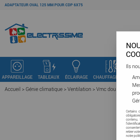
ADAPTATEUR OVAL 125 MM POUR CDP 6X75
NOU
COO
Ils no
Amé
APPAREILLAGE
TABLEAUX
ÉCLAIRAGE
CHAUFFAGE - VMC
C
Mes
Accueil
>
Génie climatique
>
Ventilation
>
Vmc double flux
>
A
pro
Gér
Certains 
obligatoi
contenu, 
l'identifi
consenteme
retirer vo
notre poli