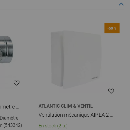
-50 %
ATLANTIC CLIM & VENTIL
atlantic - té à 90° - te - diamètre 560 mm - piquage 450 mm (543342)
Ventilation mécanique AIREA 2 Sanitaire 30m3 (123185)
 Diamètre
m (543342)
En stock (2 u.)