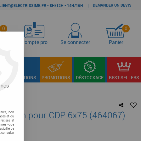
DEMANDER UN DEVIS
|
LIENT@ELECTRISSIME.FR - 8H/12H - 14H/16H
0
0
s
Compte pro
Se connecter
Panier
LAGE & FIXATIONS
PROMOTIONS
DÉSTOCKAGE
BEST-SELLERS
 nos
125 mm pour CDP 6x75 (464067)
utres, non
nces et du
récises et
onnez votre
re avis !
sibilité de
, consulter