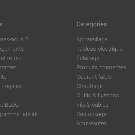
s
Catégories
mes-nous ?
Appareillage
agements
Tableau électrique
 et retour
Éclairage
tacter
Produits connectés
ite
Courant faible
 Légales
Chauffage
Outils & fixations
 de BLOG
Fils & câbles
ramme fidélité
Déstockage
Nouveautés