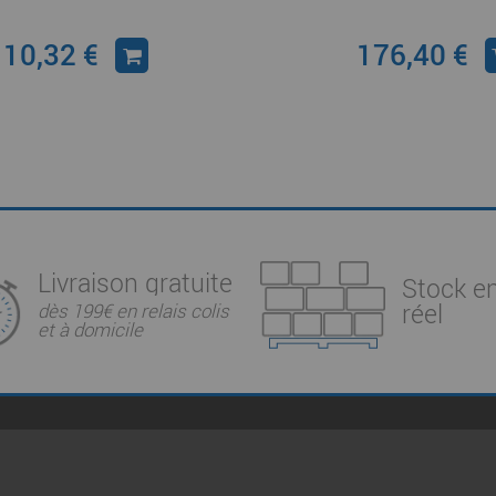
10,32 €
176,40 €
Livraison gratuite
Stock e
réel
dès 199€ en relais colis
et à domicile