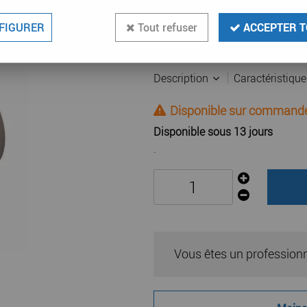
34
,
56
€
TTC
FIGURER
Tout refuser
ACCEPTER T
Réf. :
ELG 464067
Adaptateur oval 125 mm pour 
Description
Caractéristiqu
Disponible sur command
Disponible sous 13 jours
.
Vous êtes un profession