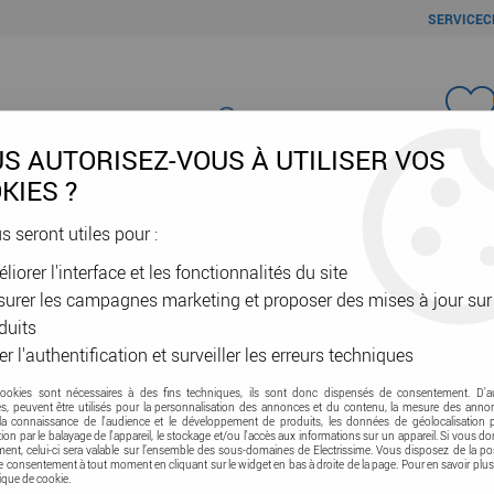
SERVICEC
Favori
S AUTORISEZ-VOUS À UTILISER VOS
KIES ?
us seront utiles pour :
liorer l'interface et les fonctionnalités du site
ÂBLES & GAINES
DOMOTIQUE & VE
SÉCURITÉ & RÉSEAU
OUTIL
urer les campagnes marketing et proposer des mises à jour sur
daptateur oval 125 mm pour CDP 6x75 (464067)
duits
er l'authentification et surveiller les erreurs techniques
ATLANTIC CLIM & VENTIL
Adaptateur oval 
cookies sont nécessaires à des fins techniques, ils sont donc dispensés de consentement. D'a
res, peuvent être utilisés pour la personnalisation des annonces et du contenu, la mesure des anno
la connaissance de l'audience et le développement de produits, les données de géolocalisation p
cation par le balayage de l'appareil, le stockage et/ou l'accès aux informations sur un appareil. Si vous d
Soyez le premier à donner vot
nt, celui-ci sera valable sur l’ensemble des sous-domaines de Electrissime. Vous disposez de la pos
tre consentement à tout moment en cliquant sur le widget en bas à droite de la page. Pour en savoir plus
tique de cookie.