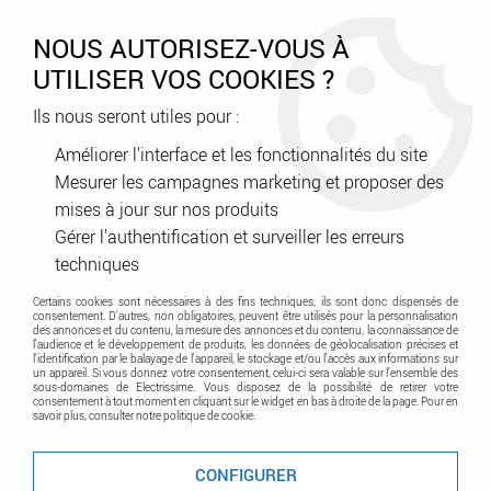
0
NOUS AUTORISEZ-VOUS À
UTILISER VOS COOKIES ?
Ils nous seront utiles pour :
Accueil
>
Appareillage
>
Equipement Electrique
>
Bloc multiprise - fiche - rallonge
Améliorer l'interface et les fonctionnalités du site
Mesurer les campagnes marketing et proposer des
mises à jour sur nos produits
Bloc multiprise - fiche - rallonge
Gérer l'authentification et surveiller les erreurs
techniques
Certains cookies sont nécessaires à des fins techniques, ils sont donc dispensés de
Retrouvez l'équipement pour vos prises, multiprises et
consentement. D'autres, non obligatoires, peuvent être utilisés pour la personnalisation
des annonces et du contenu, la mesure des annonces et du contenu, la connaissance de
blocs d'alimentation.
l'audience et le développement de produits, les données de géolocalisation précises et
l'identification par le balayage de l'appareil, le stockage et/ou l'accès aux informations sur
un appareil. Si vous donnez votre consentement, celui-ci sera valable sur l’ensemble des
sous-domaines de Electrissime. Vous disposez de la possibilité de retirer votre
consentement à tout moment en cliquant sur le widget en bas à droite de la page. Pour en
savoir plus, consulter notre politique de cookie.
TRIER & FILTRER
CONFIGURER