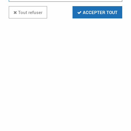
Tout refuser
ACCEPTER TOUT
20 articles sur
384
-39 %
EUROHM
Bloc6pr.2P+T blanc inter. 3G1 1m
(64070)