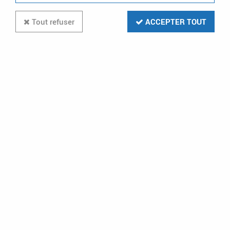
Tout refuser
ACCEPTER TOUT
Paiement CB
Livraison gratuite
VISA - MASTERCARD
dès 199€ en relais colis
et à domicile