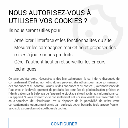
0
NOUS AUTORISEZ-VOUS À
UTILISER VOS COOKIES ?
Ils nous seront utiles pour :
Accueil
>
Appareillage
>
Interrupteurs et prises
>
Interrupteurs et prises Eurohm
>
Gamme Ouessant
Améliorer l'interface et les fonctionnalités du site
Mesurer les campagnes marketing et proposer des
mises à jour sur nos produits
Gamme Ouessant
Gérer l'authentification et surveiller les erreurs
techniques
Certains cookies sont nécessaires à des fins techniques, ils sont donc dispensés de
consentement. D'autres, non obligatoires, peuvent être utilisés pour la personnalisation
des annonces et du contenu, la mesure des annonces et du contenu, la connaissance de
l'audience et le développement de produits, les données de géolocalisation précises et
l'identification par le balayage de l'appareil, le stockage et/ou l'accès aux informations sur
un appareil. Si vous donnez votre consentement, celui-ci sera valable sur l’ensemble des
sous-domaines de Electrissime. Vous disposez de la possibilité de retirer votre
consentement à tout moment en cliquant sur le widget en bas à droite de la page. Pour en
TRIER & FILTRER
savoir plus, consulter notre politique de cookie.
CONFIGURER
Aucune correspondance trouvée