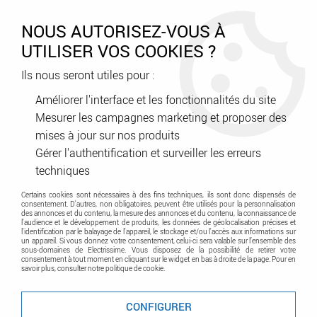
0
NOUS AUTORISEZ-VOUS À
UTILISER VOS COOKIES ?
Ils nous seront utiles pour :
Accueil
>
Appareillage
>
Interrupteurs et prises
>
Interrupteurs et prises Hager
>
Gamme Kallysta
Améliorer l'interface et les fonctionnalités du site
Mesurer les campagnes marketing et proposer des
mises à jour sur nos produits
Hager Kallysta
Gérer l'authentification et surveiller les erreurs
techniques
Certains cookies sont nécessaires à des fins techniques, ils sont donc dispensés de
Profitez de nos dernières références kallysta,
consentement. D'autres, non obligatoires, peuvent être utilisés pour la personnalisation
l'appareillage mural esprit déco pour le résidentiel.
des annonces et du contenu, la mesure des annonces et du contenu, la connaissance de
l'audience et le développement de produits, les données de géolocalisation précises et
kallysta est remplacé par la gamme d'appareillage
l'identification par le balayage de l'appareil, le stockage et/ou l'accès aux informations sur
mural gallery à compter de janvier 2019.
un appareil. Si vous donnez votre consentement, celui-ci sera valable sur l’ensemble des
sous-domaines de Electrissime. Vous disposez de la possibilité de retirer votre
consentement à tout moment en cliquant sur le widget en bas à droite de la page. Pour en
savoir plus, consulter notre politique de cookie.
CONFIGURER