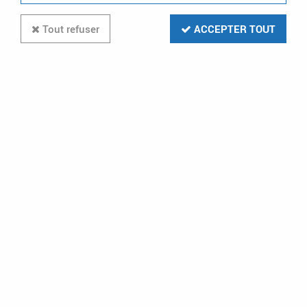
TRIER & FILTRER
Tout refuser
ACCEPTER TOUT
3 articles sur
3
-56 %
HAGER
Lot de 50 griffes longues pour