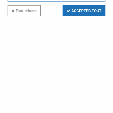
Tout refuser
ACCEPTER TOUT
LEGRAND
Bouchon obturateur de rechange -
Programme Soliroc - jeu de 4
Disponible sur commande
7,60 €
12,26 €
ACHAT RAPIDE
1 article sur
1