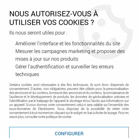
0
NOUS AUTORISEZ-VOUS À
UTILISER VOS COOKIES ?
Ils nous seront utiles pour :
Accueil
>
Appareillage
>
Interrupteurs et prises
>
Interrupteurs et prises Legrand
>
Gamme Soliroc
Améliorer l'interface et les fonctionnalités du site
Mesurer les campagnes marketing et proposer des
mises à jour sur nos produits
Legrand Soliroc
Gérer l'authentification et surveiller les erreurs
techniques
TRIER & FILTRER
Certains cookies sont nécessaires à des fins techniques, ils sont donc dispensés de
consentement. D'autres, non obligatoires, peuvent être utilisés pour la personnalisation
des annonces et du contenu, la mesure des annonces et du contenu, la connaissance de
l'audience et le développement de produits, les données de géolocalisation précises et
1 article sur
1
l'identification par le balayage de l'appareil, le stockage et/ou l'accès aux informations sur
un appareil. Si vous donnez votre consentement, celui-ci sera valable sur l’ensemble des
sous-domaines de Electrissime. Vous disposez de la possibilité de retirer votre
consentement à tout moment en cliquant sur le widget en bas à droite de la page. Pour en
savoir plus, consulter notre politique de cookie.
-38 %
CONFIGURER