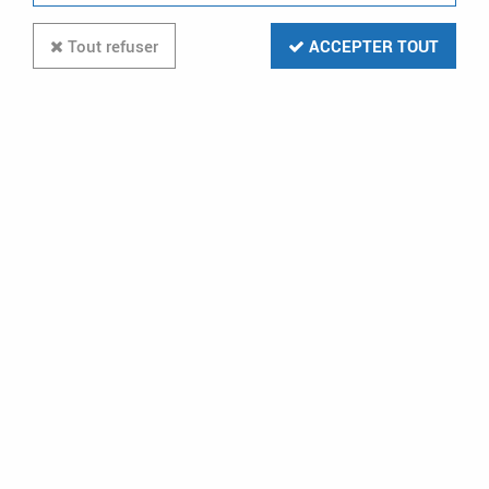
1 article sur
1
Tout refuser
ACCEPTER TOUT
RAM
bte 100 chev gold + vis 4x40 (900211)
En stock (200 u.)