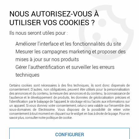
0
NOUS AUTORISEZ-VOUS À
UTILISER VOS COOKIES ?
Ils nous seront utiles pour :
Accueil
>
Assemblage - Fixation
>
Fixation - Supportage
>
Fixation légère
>
Cheville métallique pour corps creux
Améliorer l'interface et les fonctionnalités du site
Mesurer les campagnes marketing et proposer des
mises à jour sur nos produits
Cheville métallique pour corps
Gérer l'authentification et surveiller les erreurs
creux
techniques
Certains cookies sont nécessaires à des fins techniques, ils sont donc dispensés de
consentement. D'autres, non obligatoires, peuvent être utilisés pour la personnalisation
des annonces et du contenu, la mesure des annonces et du contenu, la connaissance de
l'audience et le développement de produits, les données de géolocalisation précises et
l'identification par le balayage de l'appareil, le stockage et/ou l'accès aux informations sur
un appareil. Si vous donnez votre consentement, celui-ci sera valable sur l’ensemble des
sous-domaines de Electrissime. Vous disposez de la possibilité de retirer votre
consentement à tout moment en cliquant sur le widget en bas à droite de la page. Pour en
savoir plus, consulter notre politique de cookie.
TRIER & FILTRER
CONFIGURER