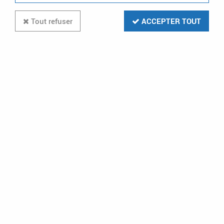
Tout refuser
ACCEPTER TOUT
-25 %
VISION-EL
chargeur pour projecteur 10 w portatif
6000 k ip65 8050 (s8050)
Disponible sur commande
8,96 €
11,95 €