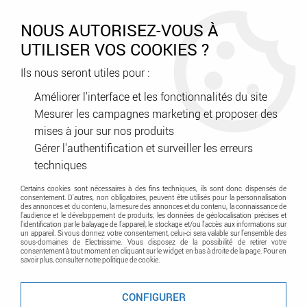
0
NOUS AUTORISEZ-VOUS À
UTILISER VOS COOKIES ?
Ils nous seront utiles pour :
Accueil
>
Batterie - Pile - Chargeur - Accu
>
Chargeur
Améliorer l'interface et les fonctionnalités du site
Mesurer les campagnes marketing et proposer des
Chargeur
mises à jour sur nos produits
Gérer l'authentification et surveiller les erreurs
techniques
Certains cookies sont nécessaires à des fins techniques, ils sont donc dispensés de
consentement. D'autres, non obligatoires, peuvent être utilisés pour la personnalisation
des annonces et du contenu, la mesure des annonces et du contenu, la connaissance de
l'audience et le développement de produits, les données de géolocalisation précises et
l'identification par le balayage de l'appareil, le stockage et/ou l'accès aux informations sur
un appareil. Si vous donnez votre consentement, celui-ci sera valable sur l’ensemble des
sous-domaines de Electrissime. Vous disposez de la possibilité de retirer votre
TRIER & FILTRER
consentement à tout moment en cliquant sur le widget en bas à droite de la page. Pour en
savoir plus, consulter notre politique de cookie.
CONFIGURER
1 article sur
1