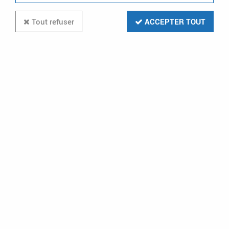
Tout refuser
ACCEPTER TOUT
MIIDEX LIGHTING
boite de derivation etanche 4
entrees ip68 (7232)
Soyez le premier à donner votre avis !
10
,
17
€
TTC
au lieu de
13,56
€