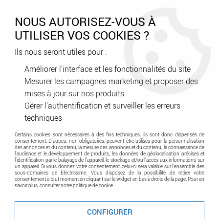
0
NOUS AUTORISEZ-VOUS À
UTILISER VOS COOKIES ?
Ils nous seront utiles pour :
Accueil
>
Distribution énergie - Protection habitat et tertiaire
>
Accessoire de bâtiment
>
Boite d'encastrement - De dérivation
>
Améliorer l'interface et les fonctionnalités du site
boite de derivation etanche 4 entrees ip68 (7232)
Mesurer les campagnes marketing et proposer des
mises à jour sur nos produits
Promo
-
25
%
Gérer l'authentification et surveiller les erreurs
techniques
Certains cookies sont nécessaires à des fins techniques, ils sont donc dispensés de
consentement. D'autres, non obligatoires, peuvent être utilisés pour la personnalisation
des annonces et du contenu, la mesure des annonces et du contenu, la connaissance de
l'audience et le développement de produits, les données de géolocalisation précises et
l'identification par le balayage de l'appareil, le stockage et/ou l'accès aux informations sur
un appareil. Si vous donnez votre consentement, celui-ci sera valable sur l’ensemble des
sous-domaines de Electrissime. Vous disposez de la possibilité de retirer votre
consentement à tout moment en cliquant sur le widget en bas à droite de la page. Pour en
savoir plus, consulter notre politique de cookie.
CONFIGURER