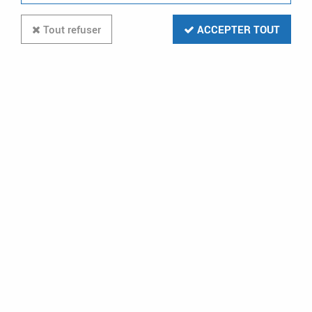
Tout refuser
ACCEPTER TOUT
Boite placo 1 poste p40 pour
micromodules (52076)
Soyez le premier à donner votre avis !
1
,
99
€
TTC
au lieu de
3,49
€