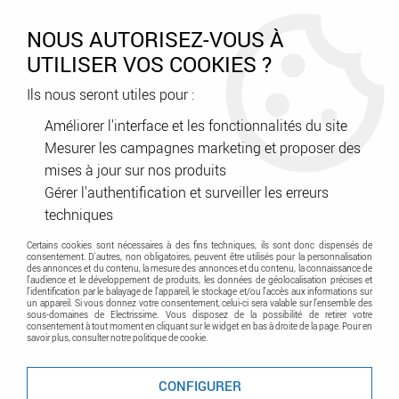
0
NOUS AUTORISEZ-VOUS À
UTILISER VOS COOKIES ?
Ils nous seront utiles pour :
Accueil
>
Appareillage
>
Boites
>
Boite d'encastrement
>
Boite placo
1 poste p40 pour micromodules (52076)
Améliorer l'interface et les fonctionnalités du site
Mesurer les campagnes marketing et proposer des
Promo
-
43
%
mises à jour sur nos produits
Gérer l'authentification et surveiller les erreurs
techniques
Certains cookies sont nécessaires à des fins techniques, ils sont donc dispensés de
consentement. D'autres, non obligatoires, peuvent être utilisés pour la personnalisation
des annonces et du contenu, la mesure des annonces et du contenu, la connaissance de
l'audience et le développement de produits, les données de géolocalisation précises et
l'identification par le balayage de l'appareil, le stockage et/ou l'accès aux informations sur
un appareil. Si vous donnez votre consentement, celui-ci sera valable sur l’ensemble des
sous-domaines de Electrissime. Vous disposez de la possibilité de retirer votre
consentement à tout moment en cliquant sur le widget en bas à droite de la page. Pour en
savoir plus, consulter notre politique de cookie.
CONFIGURER