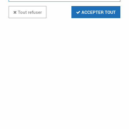
Tout refuser
ACCEPTER TOUT
ATLANTIC CLIM & VENTIL
Bouche design Line cuisine fixe
125 avec manchon court
(412227)
1
Avis
Donnez votre avis
21
,
90
€
TTC
au lieu de
36,84
€