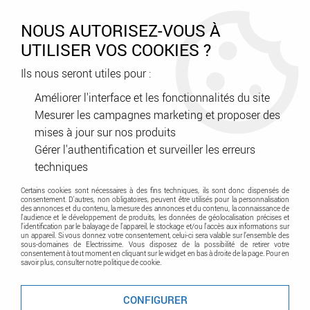
0
NOUS AUTORISEZ-VOUS À
UTILISER VOS COOKIES ?
Ils nous seront utiles pour :
Accueil
>
Bestsellers
>
Bouche design Line cuisine fixe 125 avec
manchon court (412227)
Améliorer l'interface et les fonctionnalités du site
Mesurer les campagnes marketing et proposer des
Promo
-
41
%
mises à jour sur nos produits
Gérer l'authentification et surveiller les erreurs
techniques
Certains cookies sont nécessaires à des fins techniques, ils sont donc dispensés de
consentement. D'autres, non obligatoires, peuvent être utilisés pour la personnalisation
des annonces et du contenu, la mesure des annonces et du contenu, la connaissance de
l'audience et le développement de produits, les données de géolocalisation précises et
l'identification par le balayage de l'appareil, le stockage et/ou l'accès aux informations sur
un appareil. Si vous donnez votre consentement, celui-ci sera valable sur l’ensemble des
sous-domaines de Electrissime. Vous disposez de la possibilité de retirer votre
consentement à tout moment en cliquant sur le widget en bas à droite de la page. Pour en
savoir plus, consulter notre politique de cookie.
CONFIGURER