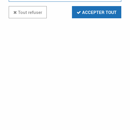
Tout refuser
ACCEPTER TOUT
Camera Cube. Wifi 2.8Mm.
Interieur (1099/209)
Soyez le premier à donner votre avis !
69
,
90
€
TTC
au lieu de
201,95
€