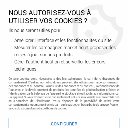
0
NOUS AUTORISEZ-VOUS À
UTILISER VOS COOKIES ?
Ils nous seront utiles pour :
Accueil
>
Courant faible - Contrôle d'accès - Sécurité
>
Contrôle d'accès - Interphonie - Carillon
>
Améliorer l'interface et les fonctionnalités du site
Portier - Interphone audio-vidéo
>
Camera Cube. Wifi 2.8Mm.
Mesurer les campagnes marketing et proposer des
Interieur (1099/209)
mises à jour sur nos produits
Gérer l'authentification et surveiller les erreurs
Promo
-
65
%
techniques
Certains cookies sont nécessaires à des fins techniques, ils sont donc dispensés de
consentement. D'autres, non obligatoires, peuvent être utilisés pour la personnalisation
des annonces et du contenu, la mesure des annonces et du contenu, la connaissance de
l'audience et le développement de produits, les données de géolocalisation précises et
l'identification par le balayage de l'appareil, le stockage et/ou l'accès aux informations sur
un appareil. Si vous donnez votre consentement, celui-ci sera valable sur l’ensemble des
sous-domaines de Electrissime. Vous disposez de la possibilité de retirer votre
consentement à tout moment en cliquant sur le widget en bas à droite de la page. Pour en
savoir plus, consulter notre politique de cookie.
CONFIGURER