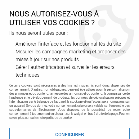
0
NOUS AUTORISEZ-VOUS À
UTILISER VOS COOKIES ?
Ils nous seront utiles pour :
Accueil
>
Capri
Améliorer l'interface et les fonctionnalités du site
Mesurer les campagnes marketing et proposer des
Gamme de produit CAPRI
mises à jour sur nos produits
Gérer l'authentification et surveiller les erreurs
TRIER & FILTRER
techniques
Certains cookies sont nécessaires à des fins techniques, ils sont donc dispensés de
consentement. D'autres, non obligatoires, peuvent être utilisés pour la personnalisation
Capri
des annonces et du contenu, la mesure des annonces et du contenu, la connaissance de
l'audience et le développement de produits, les données de géolocalisation précises et
l'identification par le balayage de l'appareil, le stockage et/ou l'accès aux informations sur
un appareil. Si vous donnez votre consentement, celui-ci sera valable sur l’ensemble des
sous-domaines de Electrissime. Vous disposez de la possibilité de retirer votre
Aucune correspondance trouvée
consentement à tout moment en cliquant sur le widget en bas à droite de la page. Pour en
savoir plus, consulter notre politique de cookie.
CONFIGURER