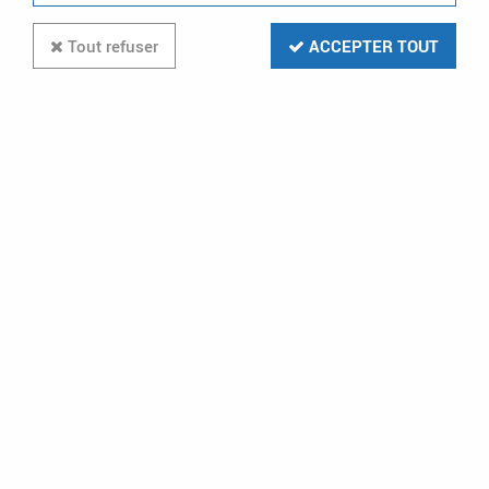
Tout refuser
ACCEPTER TOUT
Paiement CB
Livraison gratuite
VISA - MASTERCARD
dès 199€ en relais colis
et à domicile
Stock en temps réel
Prix préférentiels
pour les clients
professionnels