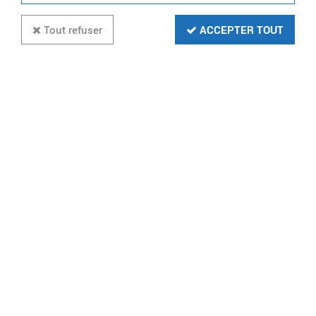
Tout refuser
ACCEPTER TOUT
Carillon Electron 18 Mel/Secte
(43175)
Soyez le premier à donner votre avis !
99
,
71
€
TTC
Réf. :
URM 43175