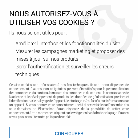
0
NOUS AUTORISEZ-VOUS À
UTILISER VOS COOKIES ?
Ils nous seront utiles pour :
Accueil
>
Courant faible - Contrôle d'accès - Sécurité
>
Contrôle d'accès - Interphonie - Carillon
>
Carillon
>
Carillon Electron
Améliorer l'interface et les fonctionnalités du site
18 Mel/Secte (43175)
Mesurer les campagnes marketing et proposer des
mises à jour sur nos produits
Gérer l'authentification et surveiller les erreurs
techniques
Certains cookies sont nécessaires à des fins techniques, ils sont donc dispensés de
consentement. D'autres, non obligatoires, peuvent être utilisés pour la personnalisation
des annonces et du contenu, la mesure des annonces et du contenu, la connaissance de
l'audience et le développement de produits, les données de géolocalisation précises et
l'identification par le balayage de l'appareil, le stockage et/ou l'accès aux informations sur
un appareil. Si vous donnez votre consentement, celui-ci sera valable sur l’ensemble des
sous-domaines de Electrissime. Vous disposez de la possibilité de retirer votre
consentement à tout moment en cliquant sur le widget en bas à droite de la page. Pour en
savoir plus, consulter notre politique de cookie.
CONFIGURER