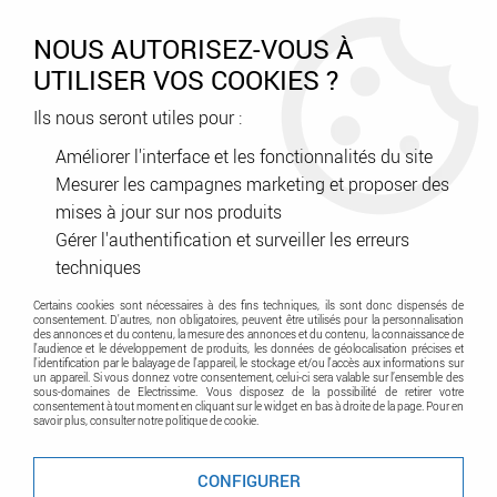
0
NOUS AUTORISEZ-VOUS À
UTILISER VOS COOKIES ?
Ils nous seront utiles pour :
Accueil
>
CEOTIS
Améliorer l'interface et les fonctionnalités du site
Mesurer les campagnes marketing et proposer des
Gamme de produit CEOTIS
mises à jour sur nos produits
Gérer l'authentification et surveiller les erreurs
TRIER & FILTRER
techniques
Certains cookies sont nécessaires à des fins techniques, ils sont donc dispensés de
consentement. D'autres, non obligatoires, peuvent être utilisés pour la personnalisation
CEOTIS
des annonces et du contenu, la mesure des annonces et du contenu, la connaissance de
l'audience et le développement de produits, les données de géolocalisation précises et
l'identification par le balayage de l'appareil, le stockage et/ou l'accès aux informations sur
un appareil. Si vous donnez votre consentement, celui-ci sera valable sur l’ensemble des
sous-domaines de Electrissime. Vous disposez de la possibilité de retirer votre
Aucune correspondance trouvée
consentement à tout moment en cliquant sur le widget en bas à droite de la page. Pour en
savoir plus, consulter notre politique de cookie.
CONFIGURER