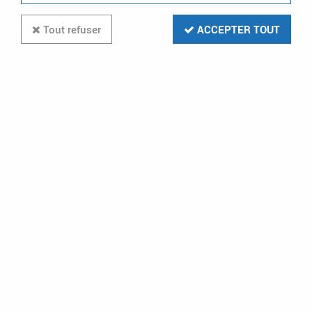
Tout refuser
ACCEPTER TOUT
Paiement CB
Livraison gratuite
VISA - MASTERCARD
dès 199€ en relais colis
et à domicile
Stock en temps réel
Prix préférentiels
pour les clients
professionnels