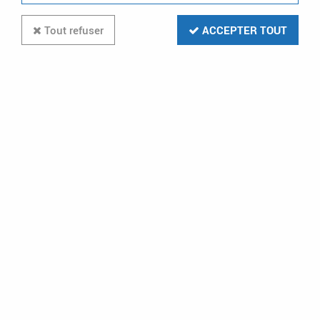
Tout refuser
ACCEPTER TOUT
Cloisons de séparation isolante
pour DMX³ taille 1 version fixe - 3P
(028898)
Soyez le premier à donner votre avis !
84
,
96
€
TTC
au lieu de
137,04
€