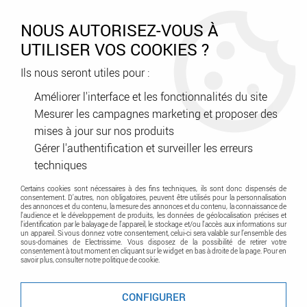
0
NOUS AUTORISEZ-VOUS À
UTILISER VOS COOKIES ?
Ils nous seront utiles pour :
Accueil
>
Tableau Electrique
>
Tertiaire
>
Puissance
>
Cloisons de
séparation isolante pour DMX³ taille 1 version fixe - 3P (028898)
Améliorer l'interface et les fonctionnalités du site
Mesurer les campagnes marketing et proposer des
Promo
-
38
%
mises à jour sur nos produits
Gérer l'authentification et surveiller les erreurs
techniques
Certains cookies sont nécessaires à des fins techniques, ils sont donc dispensés de
consentement. D'autres, non obligatoires, peuvent être utilisés pour la personnalisation
des annonces et du contenu, la mesure des annonces et du contenu, la connaissance de
l'audience et le développement de produits, les données de géolocalisation précises et
l'identification par le balayage de l'appareil, le stockage et/ou l'accès aux informations sur
un appareil. Si vous donnez votre consentement, celui-ci sera valable sur l’ensemble des
sous-domaines de Electrissime. Vous disposez de la possibilité de retirer votre
consentement à tout moment en cliquant sur le widget en bas à droite de la page. Pour en
savoir plus, consulter notre politique de cookie.
CONFIGURER