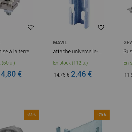
S
MAVIL
GE
Griffe mise à la terre - 10-50mm - Laiton (MV51948)
attache universelle- bfr - largeur 200mm - finition z 275 (mv51132)
 (60 u.)
En stock (112 u.)
En s
4,80 €
2,46 €
14,76 €
11,
-83 %
-79 %