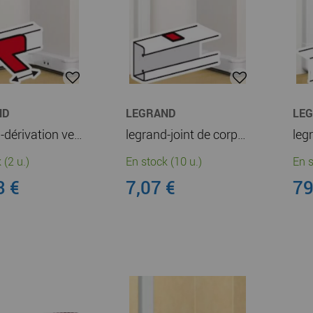
ND
LEGRAND
LE
legrand-dérivation vers passage de plancher pour goulottes mosaic (075688)
legrand-joint de corps adhésif pour goulottes mosaic 50x80/130/145/180 - blanc (075666)
 (2 u.)
En stock (10 u.)
En s
3 €
7,07 €
79