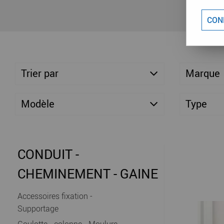
CON
Trier par
Marque
Modèle
Type
CONDUIT -
CHEMINEMENT - GAINE
Accessoires fixation -
Supportage
Goulotte - colonne - Moulure -