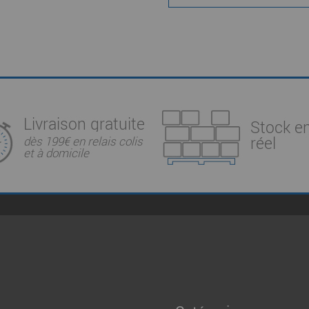
Livraison gratuite
Stock e
réel
dès 199€ en relais colis
et à domicile