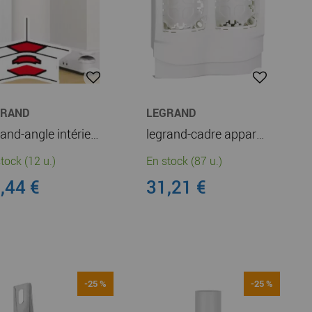
GRAND
LEGRAND
legrand-angle intérieur pour goulotte à clippage direct mosaic 50x130mm - blanc (075623)
legrand-cadre appareillage saillie 2 postes pose long moulure dlplus ép. 12,5mm -blanc (031414l)
tock (12 u.)
En stock (87 u.)
,44 €
31,21 €
-25 %
-25 %