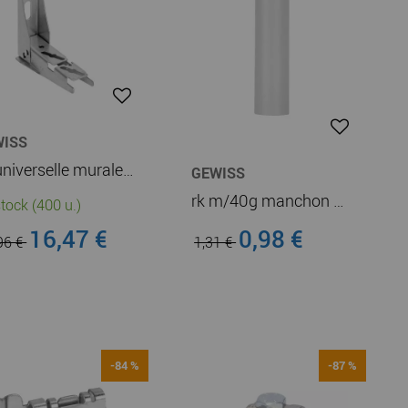
WISS
cs universelle murale lg100 hp (mv60780)
GEWISS
rk m/40g manchon de raccordement (dx40040)
tock (400 u.)
16,47 €
0,98 €
96 €
1,31 €
-84 %
-87 %