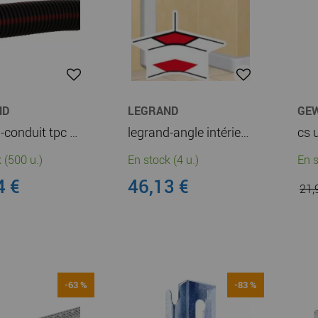
ND
LEGRAND
GE
legrand-conduit tpc ø75mm petite longueur - tire-fils courants forts -noir bandes rouges (01575)
legrand-angle intérieur pour goulottes dlp monobloc 50x80mm ou 50x105mm - blanc (010602)
 (500 u.)
En stock (4 u.)
En s
4 €
46,13 €
21,
-63 %
-83 %