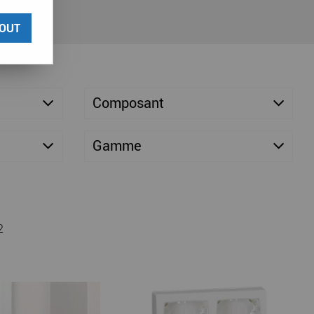
OUT
Composant
Gamme
2