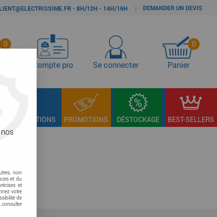
DEMANDER UN DEVIS
|
LIENT@ELECTRISSIME.FR - 8H/12H - 14H/16H
0
0
s
Compte pro
Se connecter
Panier
LAGE & FIXATIONS
PROMOTIONS
DÉSTOCKAGE
BEST-SELLERS
 nos
utres, non
nces et du
récises et
onnez votre
sibilité de
, consulter