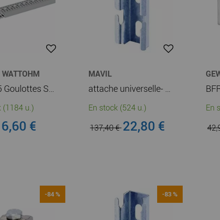
T WATTOHM
MAVIL
GE
Lot de 5 Goulottes Segma 25mmx60mm - Pas de 6mm à 6,5mm - 1 couvercle - Longueur 2m - PVC (21159)
attache universelle- bfr - largeur 3000mm - finition z275 (mv51129)
 (1184 u.)
En stock (524 u.)
En s
6,60 €
22,80 €
137,40 €
42,
-84 %
-83 %