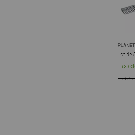
PLANE
En stock
17,68 €