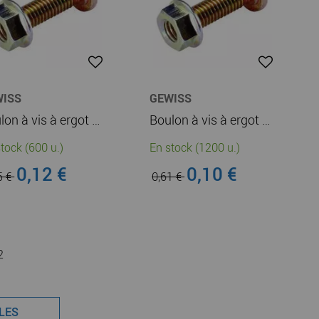
WISS
GEWISS
Boulon à vis à ergot M6 X 20 - Écrou à embase- Finition EZ (MV66403)
Boulon à vis à ergot M6 X 10 - Écrou à embase- Finition EZ (MV66100)
tock (600 u.)
En stock (1200 u.)
0,12 €
0,10 €
5 €
0,61 €
2
CLES