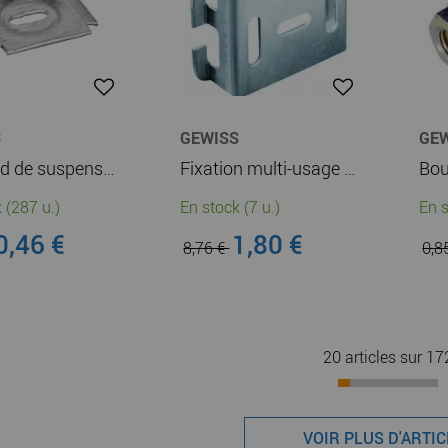
S
GEWISS
GE
Crapaud de suspension - BFR - Finition Z275 (MV51102)
Fixation multi-usage - BFR 60/100 - Finition Z275 (MV51103)
 (287 u.)
En stock (7 u.)
En s
0,46 €
1,80 €
8,76 €
0,8
20 articles sur
17
VOIR PLUS D'ARTI