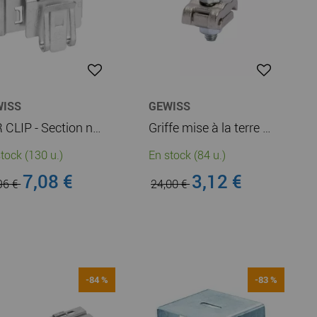
WISS
GEWISS
BFR CLIP - Section nominal 16-35mm² (MV51950)
Griffe mise à la terre - 4-8mm - Laiton (MV51949)
tock (130 u.)
En stock (84 u.)
7,08 €
3,12 €
96 €
24,00 €
-84 %
-83 %