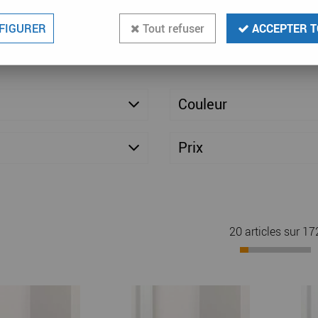
FIGURER
Tout refuser
ACCEPTER T
Couleur
Prix
20 articles sur
17