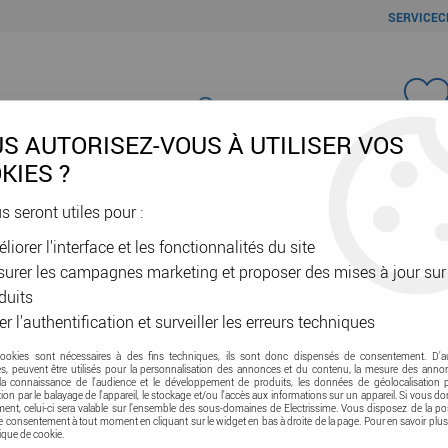
SERVICEC
Favori
S AUTORISEZ-VOUS À UTILISER VOS
KIES ?
us seront utiles pour :
liorer l'interface et les fonctionnalités du site
ÂBLES & GAINES
DOMOTIQUE & VE
SÉCURITÉ & RÉSEAU
OUTIL
urer les campagnes marketing et proposer des mises à jour sur
duits
er l'authentification et surveiller les erreurs techniques
cookies sont nécessaires à des fins techniques, ils sont donc dispensés de consentement. D'a
Gaine
res, peuvent être utilisés pour la personnalisation des annonces et du contenu, la mesure des anno
la connaissance de l'audience et le développement de produits, les données de géolocalisation p
cation par le balayage de l'appareil, le stockage et/ou l'accès aux informations sur un appareil. Si vous d
nt, celui-ci sera valable sur l’ensemble des sous-domaines de Electrissime. Vous disposez de la pos
tre consentement à tout moment en cliquant sur le widget en bas à droite de la page. Pour en savoir plus
tique de cookie.