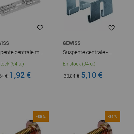
WISS
GEWISS
Suspente centrale multi-fonctions - BFR - Finition Z275 (MV51150)
Suspente centrale - BFR Largeur 50 - Finition Z275 (MV51107)
tock (54 u.)
En stock (94 u.)
1,92 €
5,10 €
64 €
30,84 €
-86 %
-84 %