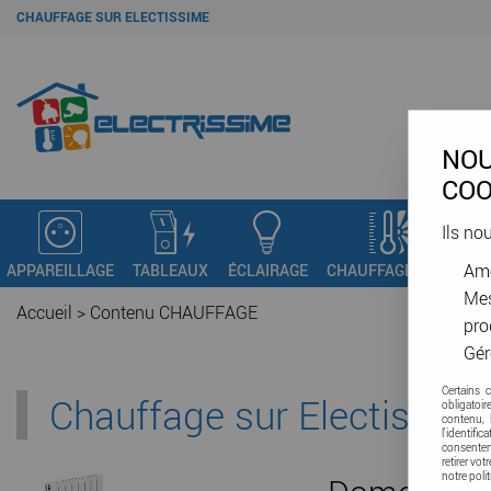
CHAUFFAGE SUR ELECTISSIME
NOU
COO
Ils no
Amé
APPAREILLAGE
TABLEAUX
ÉCLAIRAGE
CHAUFFAGE - VMC
C
Mes
Accueil
>
Contenu CHAUFFAGE
pro
Gér
Certains 
Chauffage sur Electissim
obligatoi
contenu, 
l'identifi
consenteme
retirer vo
notre poli