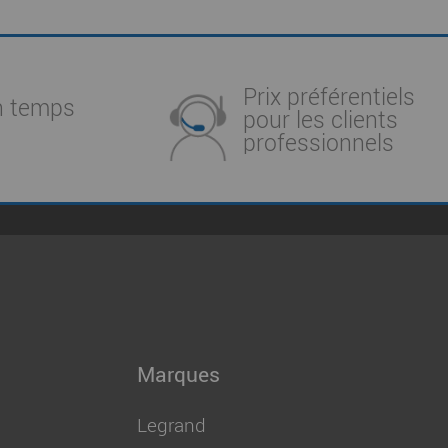
Prix préférentiels
n temps
pour les clients
professionnels
Marques
Legrand