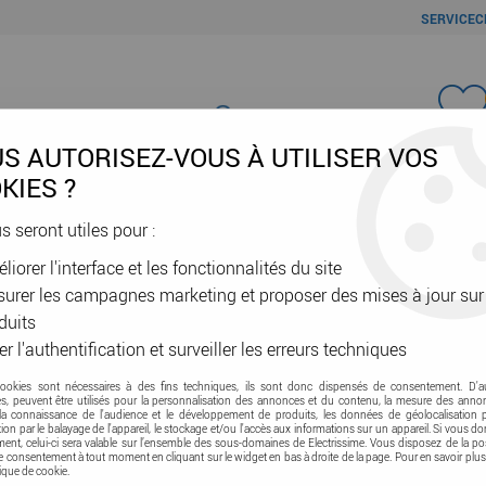
SERVICEC
Favori
S AUTORISEZ-VOUS À UTILISER VOS
KIES ?
us seront utiles pour :
liorer l'interface et les fonctionnalités du site
ÂBLES & GAINES
DOMOTIQUE & VE
SÉCURITÉ & RÉSEAU
OUTIL
urer les campagnes marketing et proposer des mises à jour sur
duits
er l'authentification et surveiller les erreurs techniques
cookies sont nécessaires à des fins techniques, ils sont donc dispensés de consentement. D'a
e
res, peuvent être utilisés pour la personnalisation des annonces et du contenu, la mesure des anno
la connaissance de l'audience et le développement de produits, les données de géolocalisation p
cation par le balayage de l'appareil, le stockage et/ou l'accès aux informations sur un appareil. Si vous d
nt, celui-ci sera valable sur l’ensemble des sous-domaines de Electrissime. Vous disposez de la pos
tre consentement à tout moment en cliquant sur le widget en bas à droite de la page. Pour en savoir plus
tique de cookie.