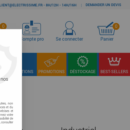
DEMANDER UN DEVIS
|
LIENT@ELECTRISSIME.FR - 8H/12H - 14H/16H
0
0
s
Compte pro
Se connecter
Panier
LAGE & FIXATIONS
PROMOTIONS
DÉSTOCKAGE
BEST-SELLERS
 nos
utres, non
nces et du
récises et
onnez votre
sibilité de
, consulter