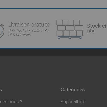
Livraison gratuite
Stock e
réel
dès 199€ en relais colis
et à domicile
s
Catégories
mes-nous ?
Appareillage