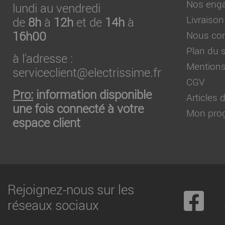
Nos eng
lundi au vendredi
Livraison
de
8h
à
12h
et de
14h
à
16h00
Nous con
Plan du s
à l'adresse :
Mentions
serviceclient@electrissime.fr
CGV
Pro:
information disponible
Articles
une fois connecté à votre
Mon prog
espace client
Rejoignez-nous sur les
réseaux sociaux