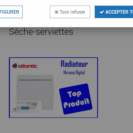
e
Vent
FIGURER
Tout refuser
ACCEPTER T
Sèche-serviettes