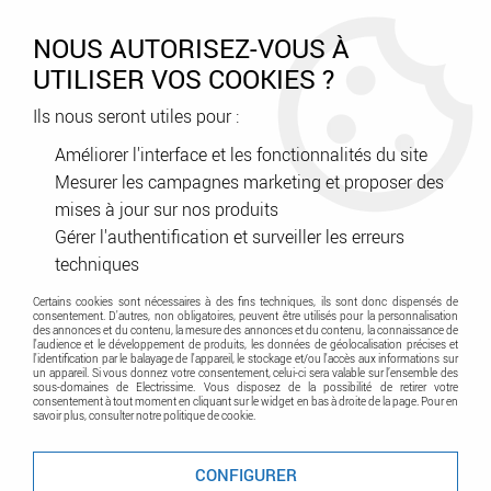
0
NOUS AUTORISEZ-VOUS À
UTILISER VOS COOKIES ?
Ils nous seront utiles pour :
Accueil
>
Domotique - Maison connectes
>
Domotique YOKIS
>
Accessoires
>
Convertisseur d'impulsions pour contact permanent
Améliorer l'interface et les fonctionnalités du site
(CVI34)
Mesurer les campagnes marketing et proposer des
mises à jour sur nos produits
Promo
-
30
%
Gérer l'authentification et surveiller les erreurs
techniques
Certains cookies sont nécessaires à des fins techniques, ils sont donc dispensés de
consentement. D'autres, non obligatoires, peuvent être utilisés pour la personnalisation
des annonces et du contenu, la mesure des annonces et du contenu, la connaissance de
l'audience et le développement de produits, les données de géolocalisation précises et
l'identification par le balayage de l'appareil, le stockage et/ou l'accès aux informations sur
un appareil. Si vous donnez votre consentement, celui-ci sera valable sur l’ensemble des
sous-domaines de Electrissime. Vous disposez de la possibilité de retirer votre
consentement à tout moment en cliquant sur le widget en bas à droite de la page. Pour en
savoir plus, consulter notre politique de cookie.
CONFIGURER