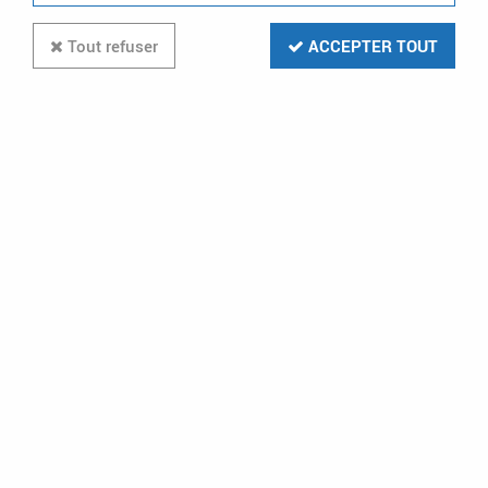
Tout refuser
ACCEPTER TOUT
Convertisseur d'impulsions pour
contact permanent (CVI34)
Soyez le premier à donner votre avis !
44
,
75
€
TTC
au lieu de
63,92
€