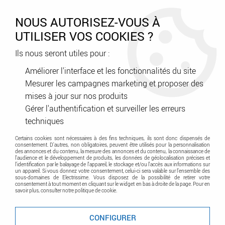
0
NOUS AUTORISEZ-VOUS À
UTILISER VOS COOKIES ?
Ils nous seront utiles pour :
Accueil
>
Cookie inactif
Améliorer l'interface et les fonctionnalités du site
Mesurer les campagnes marketing et proposer des
Cookie inactif
mises à jour sur nos produits
Gérer l'authentification et surveiller les erreurs
techniques
Vous devez activer les cookies pour utiliser le site.
Pour savoir comment activer les cookies sur votre
Certains cookies sont nécessaires à des fins techniques, ils sont donc dispensés de
consentement. D'autres, non obligatoires, peuvent être utilisés pour la personnalisation
navigateur, rendez vous sur la page suivante:
des annonces et du contenu, la mesure des annonces et du contenu, la connaissance de
l'audience et le développement de produits, les données de géolocalisation précises et
l'identification par le balayage de l'appareil, le stockage et/ou l'accès aux informations sur
http://www.accepterlescookies.com/
un appareil. Si vous donnez votre consentement, celui-ci sera valable sur l’ensemble des
sous-domaines de Electrissime. Vous disposez de la possibilité de retirer votre
consentement à tout moment en cliquant sur le widget en bas à droite de la page. Pour en
savoir plus, consulter notre politique de cookie.
CONFIGURER