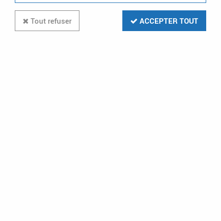
Tout refuser
ACCEPTER TOUT
Paiement CB
Livraison gratuite
VISA - MASTERCARD
dès 199€ en relais colis
et à domicile
Stock en temps réel
Prix préférentiels
pour les clients
professionnels