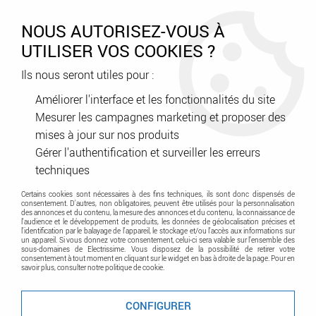
0
NOUS AUTORISEZ-VOUS À
UTILISER VOS COOKIES ?
Ils nous seront utiles pour :
Accueil
>
Tableau Electrique
>
Coffret - Armoire - Enveloppe
>
Accessoires Modulaires
>
Cordon souple pour module de brassage
Améliorer l'interface et les fonctionnalités du site
413 003 - longueur 0,2 m (413045)
Mesurer les campagnes marketing et proposer des
mises à jour sur nos produits
Promo
-
40
%
Gérer l'authentification et surveiller les erreurs
techniques
Certains cookies sont nécessaires à des fins techniques, ils sont donc dispensés de
consentement. D'autres, non obligatoires, peuvent être utilisés pour la personnalisation
des annonces et du contenu, la mesure des annonces et du contenu, la connaissance de
l'audience et le développement de produits, les données de géolocalisation précises et
l'identification par le balayage de l'appareil, le stockage et/ou l'accès aux informations sur
un appareil. Si vous donnez votre consentement, celui-ci sera valable sur l’ensemble des
sous-domaines de Electrissime. Vous disposez de la possibilité de retirer votre
consentement à tout moment en cliquant sur le widget en bas à droite de la page. Pour en
savoir plus, consulter notre politique de cookie.
CONFIGURER