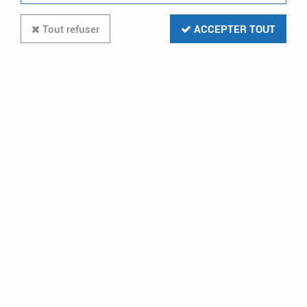
Tout refuser
ACCEPTER TOUT
Cordon souple pour module de
brassage 413 003 - longueur 0,2
m (413045)
Soyez le premier à donner votre avis !
11
,
67
€
TTC
au lieu de
19,45
€