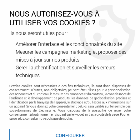
0
NOUS AUTORISEZ-VOUS À
UTILISER VOS COOKIES ?
Ils nous seront utiles pour :
Accueil
>
Courant faible - Contrôle d'accès - Sécurité
>
Informatique
>
Cordon et connecteur
Améliorer l'interface et les fonctionnalités du site
Mesurer les campagnes marketing et proposer des
mises à jour sur nos produits
Cordon et connecteur
Gérer l'authentification et surveiller les erreurs
techniques
Ensemble des produits pour la connectique informatique
Certains cookies sont nécessaires à des fins techniques, ils sont donc dispensés de
(HDMI, RJ45, VGA etc...)
consentement. D'autres, non obligatoires, peuvent être utilisés pour la personnalisation
des annonces et du contenu, la mesure des annonces et du contenu, la connaissance de
l'audience et le développement de produits, les données de géolocalisation précises et
l'identification par le balayage de l'appareil, le stockage et/ou l'accès aux informations sur
un appareil. Si vous donnez votre consentement, celui-ci sera valable sur l’ensemble des
sous-domaines de Electrissime. Vous disposez de la possibilité de retirer votre
consentement à tout moment en cliquant sur le widget en bas à droite de la page. Pour en
savoir plus, consulter notre politique de cookie.
TRIER & FILTRER
CONFIGURER