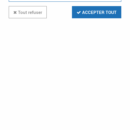
20 articles sur
24
Tout refuser
ACCEPTER TOUT
-54 %
GENESIA
Embase RJ45 sans outil CAT6 blindé
360° (IDKJ6S)
En stock (221 u.)