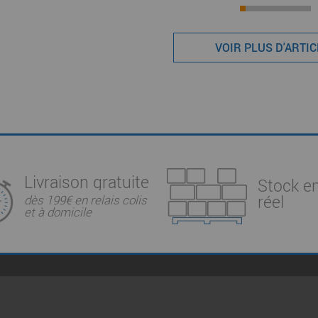
VOIR PLUS D'ARTI
Livraison gratuite
Stock e
réel
dès 199€ en relais colis
et à domicile