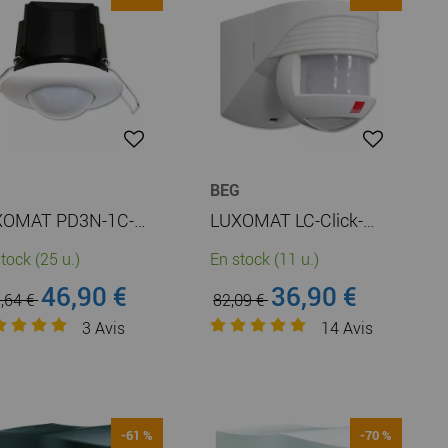
G
BEG
LUXOMAT PD3N-1C-FP (92196)
LUXOMAT LC-Click-N 200 (91002)
tock (25 u.)
En stock (11 u.)
46,90 €
36,90 €
,64 €
82,09 €
3
Avis
14
Avis
-61 %
-70 %