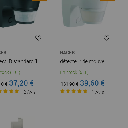
GER
HAGER
Détect IR standard 140 anthr (52111)
détecteur de mouvement infrarouge standard mural 200° blanc (52210)
tock (1 u.)
En stock (5 u.)
37,20 €
39,60 €
10 €
131,90 €
2
Avis
1
Avis