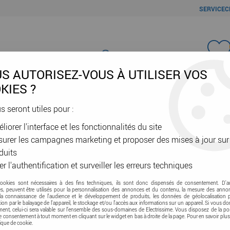
SERVICEC
Favori
S AUTORISEZ-VOUS À UTILISER VOS
KIES ?
us seront utiles pour :
liorer l'interface et les fonctionnalités du site
ÂBLES & GAINES
DOMOTIQUE & VE
SÉCURITÉ & RÉSEAU
OUTIL
urer les campagnes marketing et proposer des mises à jour sur
é
>
Détecteurs
duits
er l'authentification et surveiller les erreurs techniques
cookies sont nécessaires à des fins techniques, ils sont donc dispensés de consentement. D'a
res, peuvent être utilisés pour la personnalisation des annonces et du contenu, la mesure des anno
la connaissance de l'audience et le développement de produits, les données de géolocalisation p
cation par le balayage de l'appareil, le stockage et/ou l'accès aux informations sur un appareil. Si vous d
nt, celui-ci sera valable sur l’ensemble des sous-domaines de Electrissime. Vous disposez de la pos
tre consentement à tout moment en cliquant sur le widget en bas à droite de la page. Pour en savoir plus
tique de cookie.