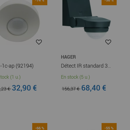
G
HAGER
-1c-ap (92194)
Détect IR standard 360 anthr (52311)
tock (1 u.)
En stock (5 u.)
32,90 €
68,40 €
,23 €
156,37 €
-66 %
-55 %