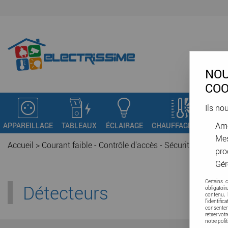
NOU
COO
Ils no
Amé
APPAREILLAGE
TABLEAUX
ÉCLAIRAGE
CHAUFFAGE - VMC
C
Mes
Accueil
>
Courant faible - Contrôle d'accès - Sécurité
>
Sécurit
pro
Gér
Certains 
Détecteurs
obligatoi
contenu, 
l'identifi
consenteme
retirer vo
notre poli