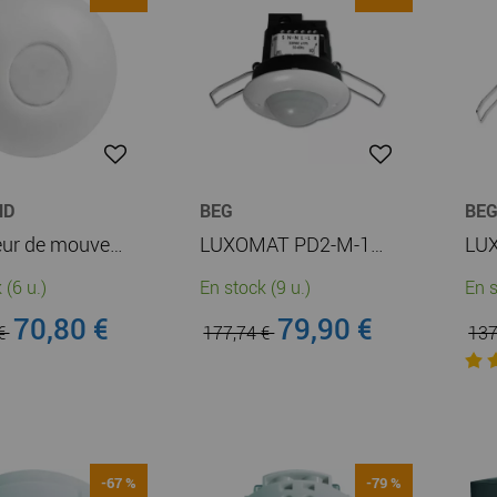
ND
BEG
BE
Détecteur de mouvement autonome ECO1 Mosaic (048899)
LUXOMAT PD2-M-1C-FP (92565)
 (6 u.)
En stock (9 u.)
En s
70,80 €
79,90 €
 €
177,74 €
137
-67 %
-79 %