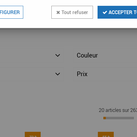
FIGURER
Tout refuser
ACCEPTER T
Couleur
Prix
20 articles sur
26
-73 %
-55 %