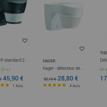
TH
Détect IR standard 200 anthr (52211)
HAGER
hager - détecteur de mouvement infrarouge standard mural 140° blanc 10a (52110)
 (2 u.)
En s
45,90 €
28,80 €
17
 €
92,16 €
1
Avis
4
Avis