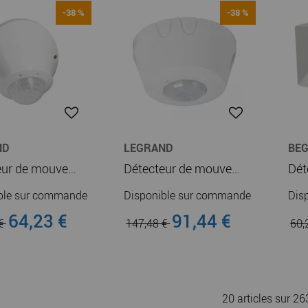
-38 %
-38 %
ND
LEGRAND
BE
Détecteur de mouvement autonome ECO1 3 fils avec neutre IP55 pour fixation au mur ou au plafond en saillie (048946)
Détecteur de mouvement autonome ECO1 3 fils avec neutre IP20 pour fixation au plafond en saillie (048949)
ble sur commande
Disponible sur commande
Dis
64,23 €
91,44 €
 €
147,48 €
60,
20 articles sur
26