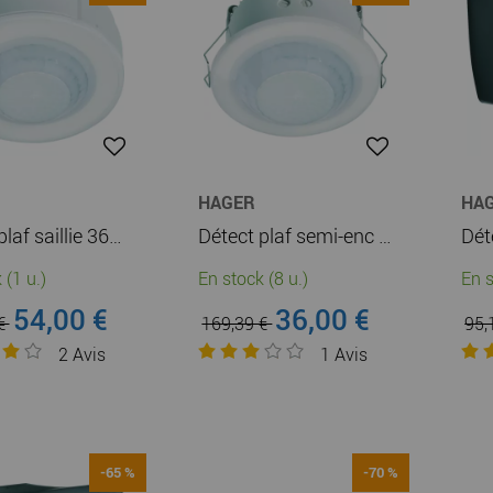
HAGER
HA
Détect plaf saillie 360 blanc (52370)
Détect plaf semi-enc 360 blanc (52371)
 (1 u.)
En stock (8 u.)
En s
54,00 €
36,00 €
 €
169,39 €
95,
2
Avis
1
Avis
-65 %
-70 %