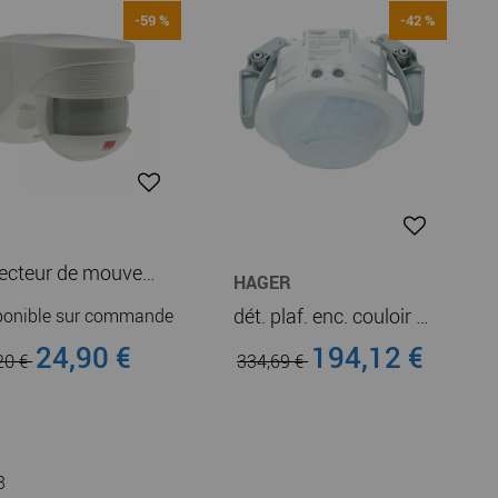
-59 %
-42 %
G
Détecteur de mouvement LC-CLICK-N 140 BL (91001)
HAGER
dét. plaf. enc. couloir KNX (TXD505)
ponible sur commande
24,90 €
194,12 €
20 €
334,69 €
3