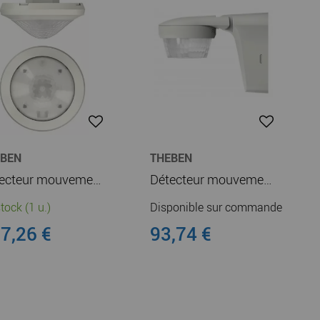
EBEN
THEBEN
Détecteur mouvements encastré plafond 360° blanc 1c IP 54 (1030600)
Détecteur mouvement theLuxa S 360DEG blanc (1010510)
tock (1 u.)
Disponible sur commande
7,26 €
93,74 €