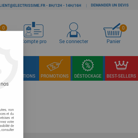
DEMANDER UN DEVIS
|
LIENT@ELECTRISSIME.FR - 8H/12H - 14H/16H
0
0
s
Compte pro
Se connecter
Panier
LAGE & FIXATIONS
PROMOTIONS
DÉSTOCKAGE
BEST-SELLERS
 nos
utres, non
nces et du
récises et
onnez votre
sibilité de
, consulter