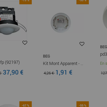
BE
pd3
BEG
fp (92197)
Kit Mont Apparent - Saillie Kit de montage en saillie BL2 (93256)
En s
37,90 €
1,91 €
 €
4,26 €
127
-67 %
-55 %