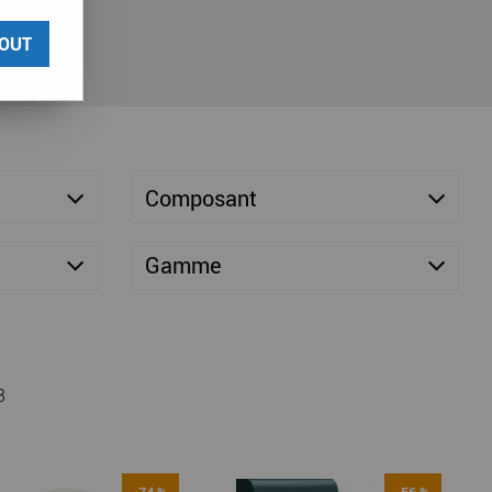
OUT
Composant
Gamme
3
-74 %
-56 %