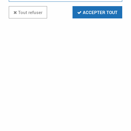
Tout refuser
ACCEPTER TOUT
DELTA DORE
tycam guard | caméra de sécurité
extérieure connectée (6417017)
Tycam Guard | Caméra de sécurité extérieure connect
418,80 €