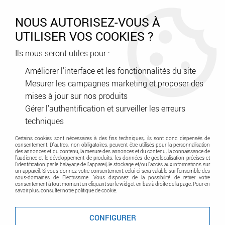
0
NOUS AUTORISEZ-VOUS À
UTILISER VOS COOKIES ?
Ils nous seront utiles pour :
Accueil
>
Courant faible - Contrôle d'accès - Sécurité
>
Vidéo-surveillance
>
Caméra
Améliorer l'interface et les fonctionnalités du site
Mesurer les campagnes marketing et proposer des
mises à jour sur nos produits
Caméra
Gérer l'authentification et surveiller les erreurs
techniques
Certains cookies sont nécessaires à des fins techniques, ils sont donc dispensés de
consentement. D'autres, non obligatoires, peuvent être utilisés pour la personnalisation
des annonces et du contenu, la mesure des annonces et du contenu, la connaissance de
l'audience et le développement de produits, les données de géolocalisation précises et
l'identification par le balayage de l'appareil, le stockage et/ou l'accès aux informations sur
un appareil. Si vous donnez votre consentement, celui-ci sera valable sur l’ensemble des
sous-domaines de Electrissime. Vous disposez de la possibilité de retirer votre
consentement à tout moment en cliquant sur le widget en bas à droite de la page. Pour en
TRIER & FILTRER
savoir plus, consulter notre politique de cookie.
CONFIGURER
1 article sur
1