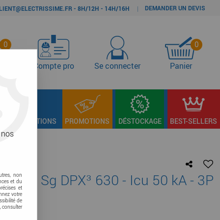
DEMANDER UN DEVIS
|
LIENT@ELECTRISSIME.FR - 8H/12H - 14H/16H
0
0
s
Compte pro
Se connecter
Panier
LAGE & FIXATIONS
PROMOTIONS
DÉSTOCKAGE
BEST-SELLERS
 nos
onique Sg DPX³ 630 - Icu 50 kA - 3P
utres, non
nces et du
récises et
onnez votre
sibilité de
, consulter
re avis !