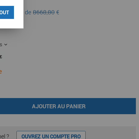
C
au lieu de
8668,80
€
OUT
es
e
AJOUTER AU PANIER
nel ?
OUVREZ UN COMPTE PRO