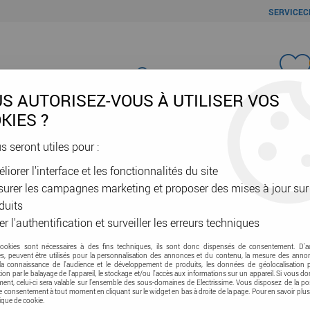
SERVICEC
Favori
S AUTORISEZ-VOUS À UTILISER VOS
KIES ?
us seront utiles pour :
liorer l'interface et les fonctionnalités du site
ÂBLES & GAINES
DOMOTIQUE & VE
SÉCURITÉ & RÉSEAU
OUTIL
urer les campagnes marketing et proposer des mises à jour sur
eur électronique Sg DPX³ 630 - Icu 50 kA - 3P - 400 A (422148)
duits
er l'authentification et surveiller les erreurs techniques
Disjoncteur électr
cookies sont nécessaires à des fins techniques, ils sont donc dispensés de consentement. D'a
res, peuvent être utilisés pour la personnalisation des annonces et du contenu, la mesure des anno
- 400 A (422148)
la connaissance de l'audience et le développement de produits, les données de géolocalisation p
cation par le balayage de l'appareil, le stockage et/ou l'accès aux informations sur un appareil. Si vous d
nt, celui-ci sera valable sur l’ensemble des sous-domaines de Electrissime. Vous disposez de la pos
tre consentement à tout moment en cliquant sur le widget en bas à droite de la page. Pour en savoir plus
Soyez le premier à donner vot
tique de cookie.