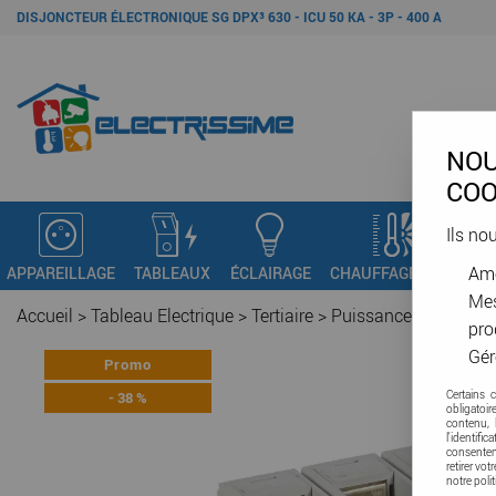
DISJONCTEUR ÉLECTRONIQUE SG DPX³ 630 - ICU 50 KA - 3P - 400 A
NOU
COO
Ils no
Amé
APPAREILLAGE
TABLEAUX
ÉCLAIRAGE
CHAUFFAGE - VMC
C
Mes
Accueil
>
Tableau Electrique
>
Tertiaire
>
Puissance
>
Disjonct
pro
Gér
Promo
-
38
%
Certains 
obligatoi
contenu, 
l'identifi
consenteme
retirer vo
notre poli