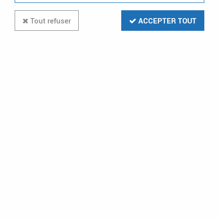
Tout refuser
ACCEPTER TOUT
LEGRAND
legrand-plaque carrée dooxie 1 poste
finition effet inox brossé (600871)
En stock (30 u.)
10,56 €