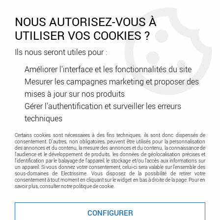
0
NOUS AUTORISEZ-VOUS À
UTILISER VOS COOKIES ?
Ils nous seront utiles pour :
Accueil
>
Distribution énergie - Protection habitat et tertiaire
>
Appareillage
Améliorer l'interface et les fonctionnalités du site
Mesurer les campagnes marketing et proposer des
mises à jour sur nos produits
Appareillage
Gérer l'authentification et surveiller les erreurs
techniques
Certains cookies sont nécessaires à des fins techniques, ils sont donc dispensés de
consentement. D'autres, non obligatoires, peuvent être utilisés pour la personnalisation
des annonces et du contenu, la mesure des annonces et du contenu, la connaissance de
l'audience et le développement de produits, les données de géolocalisation précises et
l'identification par le balayage de l'appareil, le stockage et/ou l'accès aux informations sur
un appareil. Si vous donnez votre consentement, celui-ci sera valable sur l’ensemble des
sous-domaines de Electrissime. Vous disposez de la possibilité de retirer votre
consentement à tout moment en cliquant sur le widget en bas à droite de la page. Pour en
TRIER & FILTRER
savoir plus, consulter notre politique de cookie.
CONFIGURER
20 articles sur
100