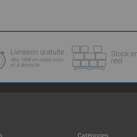
Livraison gratuite
Stock e
réel
dès 199€ en relais colis
et à domicile
s
Catégories