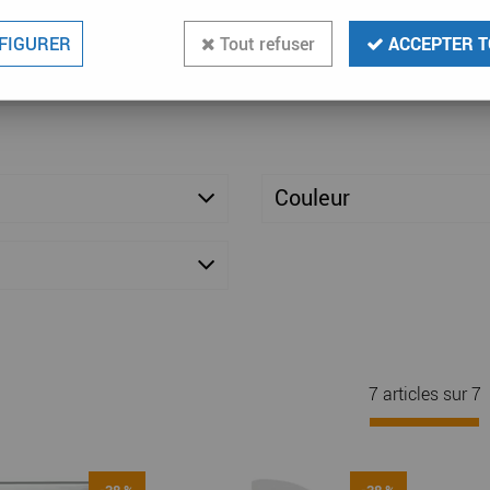
FIGURER
Tout refuser
ACCEPTER T
Couleur
7 articles sur
7
-38 %
-38 %