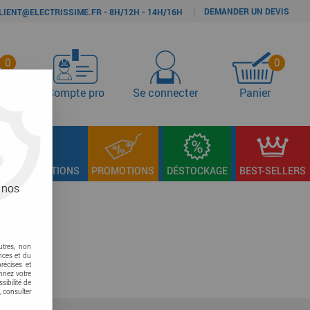
DEMANDER UN DEVIS
|
LIENT@ELECTRISSIME.FR - 8H/12H - 14H/16H
0
0
s
Compte pro
Se connecter
Panier
LAGE & FIXATIONS
PROMOTIONS
DÉSTOCKAGE
BEST-SELLERS
 nos
utres, non
nces et du
récises et
onnez votre
sibilité de
, consulter