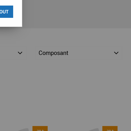
OUT
Composant
-38 %
-38 %