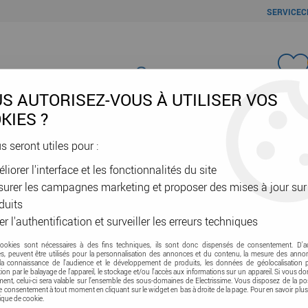
SERVICEC
Favori
S AUTORISEZ-VOUS À UTILISER VOS
KIES ?
us seront utiles pour :
liorer l'interface et les fonctionnalités du site
ÂBLES & GAINES
DOMOTIQUE & VE
SÉCURITÉ & RÉSEAU
OUTIL
urer les campagnes marketing et proposer des mises à jour sur
AND
>
MyHome Bus
duits
er l'authentification et surveiller les erreurs techniques
cookies sont nécessaires à des fins techniques, ils sont donc dispensés de consentement. D'a
res, peuvent être utilisés pour la personnalisation des annonces et du contenu, la mesure des anno
la connaissance de l'audience et le développement de produits, les données de géolocalisation p
cation par le balayage de l'appareil, le stockage et/ou l'accès aux informations sur un appareil. Si vous d
nt, celui-ci sera valable sur l’ensemble des sous-domaines de Electrissime. Vous disposez de la pos
tre consentement à tout moment en cliquant sur le widget en bas à droite de la page. Pour en savoir plus
tique de cookie.