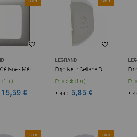
ND
LEGRAND
LE
Plaque Céliane - Métal - pour écrans tactiles 3,5'' - Titane (068916)
Enjoliveur Céliane BUS - variation - simple droite - titane (068478)
 (1 u.)
En stock (1 u.)
En s
15,59 €
5,85 €
9,44 €
9,4
-38 %
-38 %