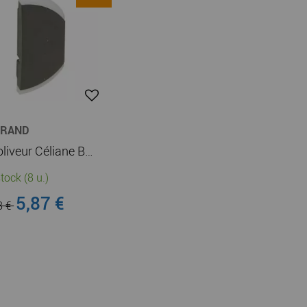
GRAND
Enjoliveur Céliane BUS - sans marquage - simple gauche/droite - graphite (064803)
tock (8 u.)
5,87 €
8 €