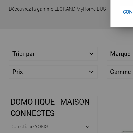
Découvrez la gamme LEGRAND MyHome BUS
CON
Trier par
Marque
Prix
Gamme
DOMOTIQUE - MAISON
CONNECTES
Domotique YOKIS