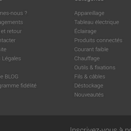
mes-nous ?
Appareillage
agements
Tableau électrique
 et retour
Éclairage
tacter
Produits connectés
ite
Courant faible
 Légales
Chauffage
Outils & fixations
 de BLOG
Fils & câbles
ramme fidélité
Déstockage
Nouveautés
Inscrivez-vous à n