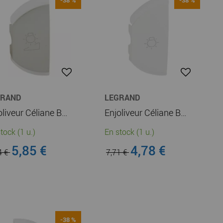
GRAND
LEGRAND
Enjoliveur Céliane BUS - variation - simple gauche - titane (068477)
Enjoliveur Céliane BUS - éclairage - simple gauche - blanc (068148)
tock (1 u.)
En stock (1 u.)
5,85 €
4,78 €
4 €
7,71 €
-38 %