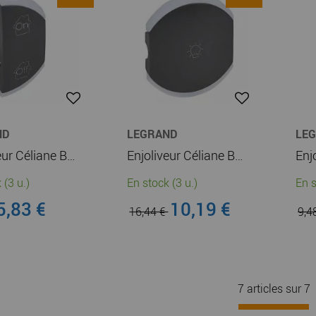
ND
LEGRAND
LE
Enjoliveur Céliane BUS - GEN/ON/OFF - simple droite - graphite (064856)
Enjoliveur Céliane BUS - éclairage 1 picto - double - graphite (064842)
 (3 u.)
En stock (3 u.)
En s
5,83 €
10,19 €
16,44 €
9,4
7 articles sur
7