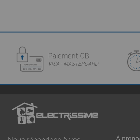
Paiement CB
VISA - MASTERCARD
À propo
Nous répondons à vos