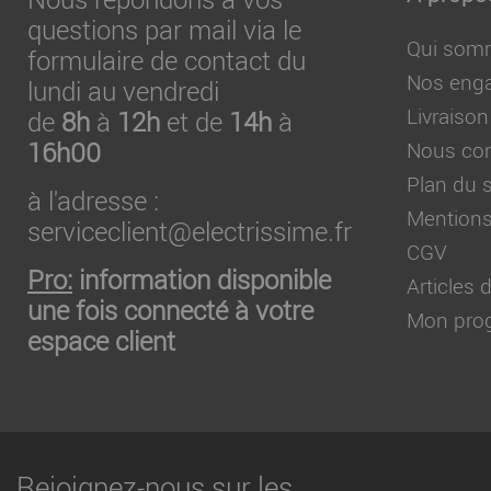
questions par mail via le
Qui som
formulaire de contact du
Nos eng
lundi au vendredi
Livraison
de
8h
à
12h
et de
14h
à
16h00
Nous con
Plan du s
à l'adresse :
Mentions
serviceclient@electrissime.fr
CGV
Pro:
information disponible
Articles
une fois connecté à votre
Mon prog
espace client
Rejoignez-nous sur les