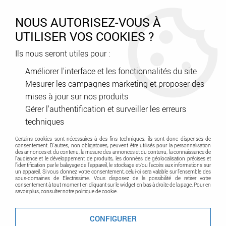
0
NOUS AUTORISEZ-VOUS À
UTILISER VOS COOKIES ?
Ils nous seront utiles pour :
Accueil
>
Éclairage
>
Éclairage de sécurité
>
Source centrale
Améliorer l'interface et les fonctionnalités du site
Mesurer les campagnes marketing et proposer des
Source centrale
mises à jour sur nos produits
Gérer l'authentification et surveiller les erreurs
techniques
Certains cookies sont nécessaires à des fins techniques, ils sont donc dispensés de
consentement. D'autres, non obligatoires, peuvent être utilisés pour la personnalisation
des annonces et du contenu, la mesure des annonces et du contenu, la connaissance de
l'audience et le développement de produits, les données de géolocalisation précises et
l'identification par le balayage de l'appareil, le stockage et/ou l'accès aux informations sur
un appareil. Si vous donnez votre consentement, celui-ci sera valable sur l’ensemble des
sous-domaines de Electrissime. Vous disposez de la possibilité de retirer votre
TRIER & FILTRER
consentement à tout moment en cliquant sur le widget en bas à droite de la page. Pour en
savoir plus, consulter notre politique de cookie.
CONFIGURER
4 articles sur
4