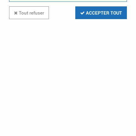
Tout refuser
ACCEPTER TOUT
LUMINOX
Source centrale continue SelvGuard
48Vcc 600w 1h (SG48-600-8C1H)
Disponible sur commande
4659,59 €