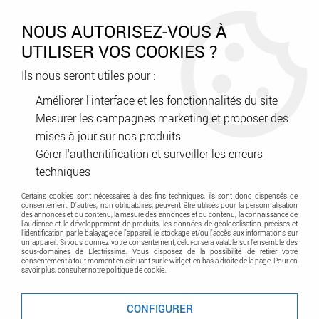
0
NOUS AUTORISEZ-VOUS À
UTILISER VOS COOKIES ?
Ils nous seront utiles pour :
Accueil
>
Éclairage
>
Éclairage intérieur décoratif
>
Applique - Hublot - Plafonnier
Améliorer l'interface et les fonctionnalités du site
Mesurer les campagnes marketing et proposer des
mises à jour sur nos produits
Plafonniers
Gérer l'authentification et surveiller les erreurs
techniques
Certains cookies sont nécessaires à des fins techniques, ils sont donc dispensés de
Luminaires plafonniers pour votre intérieur
consentement. D'autres, non obligatoires, peuvent être utilisés pour la personnalisation
des annonces et du contenu, la mesure des annonces et du contenu, la connaissance de
l'audience et le développement de produits, les données de géolocalisation précises et
l'identification par le balayage de l'appareil, le stockage et/ou l'accès aux informations sur
un appareil. Si vous donnez votre consentement, celui-ci sera valable sur l’ensemble des
sous-domaines de Electrissime. Vous disposez de la possibilité de retirer votre
consentement à tout moment en cliquant sur le widget en bas à droite de la page. Pour en
savoir plus, consulter notre politique de cookie.
TRIER & FILTRER
CONFIGURER