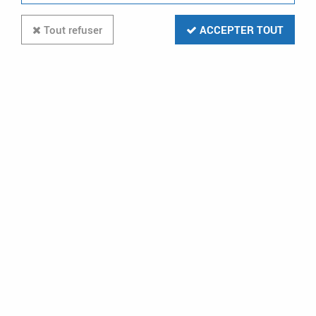
20 articles sur
1251
Tout refuser
ACCEPTER TOUT
-25 %
MIIDEX LIGHTING
rondo hublot diam 300mm 15w
3000/4000/6000k noir + detect ir 3ans
(100639)