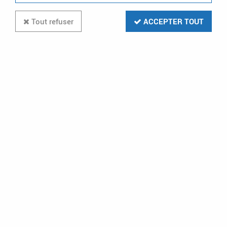
Tout refuser
ACCEPTER TOUT
LEGRAND
sarlam-hublot fonctionnel blanc standard
astreo led 800lm avec fonction on et off
(sl532180)
En stock (21 u.)