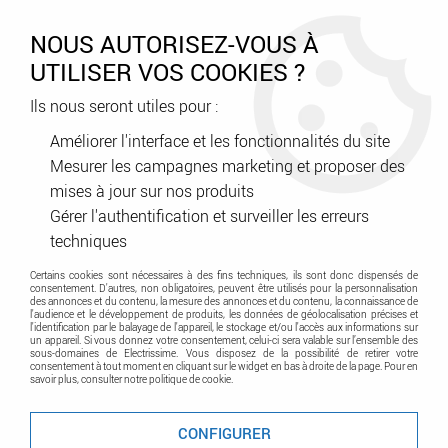
0
NOUS AUTORISEZ-VOUS À
UTILISER VOS COOKIES ?
Ils nous seront utiles pour :
Accueil
>
Éclairage
>
Éclairage intérieur fonctionnel
>
Hublot
Améliorer l'interface et les fonctionnalités du site
Mesurer les campagnes marketing et proposer des
Hublot
mises à jour sur nos produits
Gérer l'authentification et surveiller les erreurs
techniques
Certains cookies sont nécessaires à des fins techniques, ils sont donc dispensés de
consentement. D'autres, non obligatoires, peuvent être utilisés pour la personnalisation
des annonces et du contenu, la mesure des annonces et du contenu, la connaissance de
l'audience et le développement de produits, les données de géolocalisation précises et
l'identification par le balayage de l'appareil, le stockage et/ou l'accès aux informations sur
un appareil. Si vous donnez votre consentement, celui-ci sera valable sur l’ensemble des
sous-domaines de Electrissime. Vous disposez de la possibilité de retirer votre
TRIER & FILTRER
consentement à tout moment en cliquant sur le widget en bas à droite de la page. Pour en
savoir plus, consulter notre politique de cookie.
CONFIGURER
20 articles sur
80