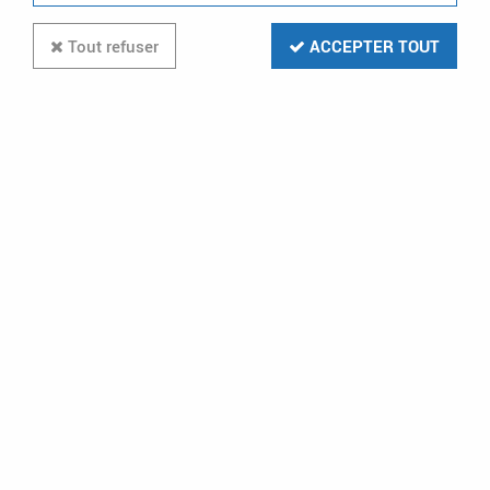
Tout refuser
ACCEPTER TOUT
Essensya prise de courant de
courant double 2P+T (WE122)
3
Avis
Donnez votre avis
8
,
50
€
TTC
au lieu de
25,72
€