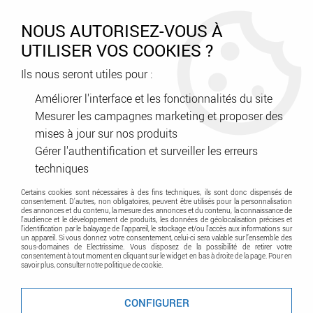
0
NOUS AUTORISEZ-VOUS À
UTILISER VOS COOKIES ?
Ils nous seront utiles pour :
Accueil
>
Appareillage
>
Interrupteurs et prises
>
Interrupteurs et prises Hager
>
Essensya prise de courant de
Améliorer l'interface et les fonctionnalités du site
courant double 2P+T (WE122)
Mesurer les campagnes marketing et proposer des
mises à jour sur nos produits
Promo
-
67
%
Gérer l'authentification et surveiller les erreurs
techniques
Certains cookies sont nécessaires à des fins techniques, ils sont donc dispensés de
consentement. D'autres, non obligatoires, peuvent être utilisés pour la personnalisation
des annonces et du contenu, la mesure des annonces et du contenu, la connaissance de
l'audience et le développement de produits, les données de géolocalisation précises et
l'identification par le balayage de l'appareil, le stockage et/ou l'accès aux informations sur
un appareil. Si vous donnez votre consentement, celui-ci sera valable sur l’ensemble des
sous-domaines de Electrissime. Vous disposez de la possibilité de retirer votre
consentement à tout moment en cliquant sur le widget en bas à droite de la page. Pour en
savoir plus, consulter notre politique de cookie.
CONFIGURER