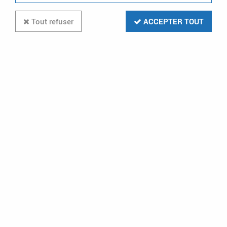
Tout refuser
ACCEPTER TOUT
-58 %
CABLES ELECTRIQUES
fil électrique h07vu cuivre rigide 2,5
orange (h07vu2,5o)
En stock (10000 u.)
0,41 €
0,98 €