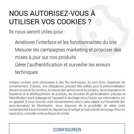
0
NOUS AUTORISEZ-VOUS À
UTILISER VOS COOKIES ?
Ils nous seront utiles pour :
Accueil
>
Fil - Câble
>
Fil - Câble domestique
>
H07
Améliorer l'interface et les fonctionnalités du site
Mesurer les campagnes marketing et proposer des
H07
mises à jour sur nos produits
Gérer l'authentification et surveiller les erreurs
techniques
Certains cookies sont nécessaires à des fins techniques, ils sont donc dispensés de
consentement. D'autres, non obligatoires, peuvent être utilisés pour la personnalisation
des annonces et du contenu, la mesure des annonces et du contenu, la connaissance de
l'audience et le développement de produits, les données de géolocalisation précises et
l'identification par le balayage de l'appareil, le stockage et/ou l'accès aux informations sur
un appareil. Si vous donnez votre consentement, celui-ci sera valable sur l’ensemble des
sous-domaines de Electrissime. Vous disposez de la possibilité de retirer votre
TRIER & FILTRER
consentement à tout moment en cliquant sur le widget en bas à droite de la page. Pour en
savoir plus, consulter notre politique de cookie.
CONFIGURER
20 articles sur
37