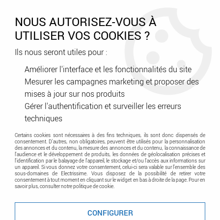
0
NOUS AUTORISEZ-VOUS À
UTILISER VOS COOKIES ?
Ils nous seront utiles pour :
Accueil
>
Courant faible - Contrôle d'accès - Sécurité
>
Contrôle d'accès - Interphonie - Carillon
>
Améliorer l'interface et les fonctionnalités du site
Accessoire - Pièce détachée
>
Flexible inox 30 cm, diamètre intérieur
Mesurer les campagnes marketing et proposer des
7 mm (ELFXA)
mises à jour sur nos produits
Gérer l'authentification et surveiller les erreurs
Promo
-
28
%
techniques
Certains cookies sont nécessaires à des fins techniques, ils sont donc dispensés de
consentement. D'autres, non obligatoires, peuvent être utilisés pour la personnalisation
des annonces et du contenu, la mesure des annonces et du contenu, la connaissance de
l'audience et le développement de produits, les données de géolocalisation précises et
l'identification par le balayage de l'appareil, le stockage et/ou l'accès aux informations sur
un appareil. Si vous donnez votre consentement, celui-ci sera valable sur l’ensemble des
sous-domaines de Electrissime. Vous disposez de la possibilité de retirer votre
consentement à tout moment en cliquant sur le widget en bas à droite de la page. Pour en
savoir plus, consulter notre politique de cookie.
CONFIGURER