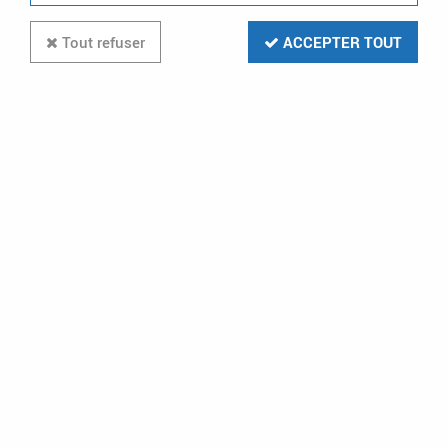
Tout refuser
ACCEPTER TOUT
Flexible inox 30 cm, diamètre
intérieur 7 mm (ELFXA)
Soyez le premier à donner votre avis !
19
,
08
€
TTC
au lieu de
26,51
€