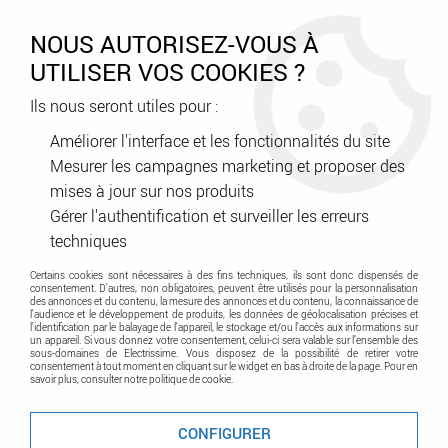
0
NOUS AUTORISEZ-VOUS À
UTILISER VOS COOKIES ?
Ils nous seront utiles pour :
Accueil
>
Génie climatique
>
Ventilation
>
Gaine - Conduit - Bouche - accessoires
>
Gaine de 3M Isolée D160
Améliorer l'interface et les fonctionnalités du site
(423069)
Mesurer les campagnes marketing et proposer des
mises à jour sur nos produits
Promo
-
80
%
Gérer l'authentification et surveiller les erreurs
techniques
Certains cookies sont nécessaires à des fins techniques, ils sont donc dispensés de
consentement. D'autres, non obligatoires, peuvent être utilisés pour la personnalisation
des annonces et du contenu, la mesure des annonces et du contenu, la connaissance de
l'audience et le développement de produits, les données de géolocalisation précises et
l'identification par le balayage de l'appareil, le stockage et/ou l'accès aux informations sur
un appareil. Si vous donnez votre consentement, celui-ci sera valable sur l’ensemble des
sous-domaines de Electrissime. Vous disposez de la possibilité de retirer votre
consentement à tout moment en cliquant sur le widget en bas à droite de la page. Pour en
savoir plus, consulter notre politique de cookie.
CONFIGURER