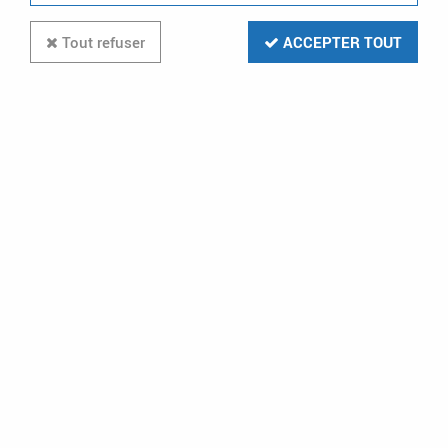
Tout refuser
ACCEPTER TOUT
ATLANTIC CLIM & VENTIL
Gaine de 3M Isolée D160 (423069)
6
Avis
Donnez votre avis