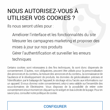
0
NOUS AUTORISEZ-VOUS À
UTILISER VOS COOKIES ?
Ils nous seront utiles pour :
Accueil
>
Génie climatique
>
Radiateur eau chaude
Améliorer l'interface et les fonctionnalités du site
Mesurer les campagnes marketing et proposer des
Radiateur eau chaude
mises à jour sur nos produits
Gérer l'authentification et surveiller les erreurs
techniques
Certains cookies sont nécessaires à des fins techniques, ils sont donc dispensés de
consentement. D'autres, non obligatoires, peuvent être utilisés pour la personnalisation
des annonces et du contenu, la mesure des annonces et du contenu, la connaissance de
l'audience et le développement de produits, les données de géolocalisation précises et
l'identification par le balayage de l'appareil, le stockage et/ou l'accès aux informations sur
un appareil. Si vous donnez votre consentement, celui-ci sera valable sur l’ensemble des
sous-domaines de Electrissime. Vous disposez de la possibilité de retirer votre
TRIER & FILTRER
consentement à tout moment en cliquant sur le widget en bas à droite de la page. Pour en
savoir plus, consulter notre politique de cookie.
CONFIGURER
20 articles sur
149