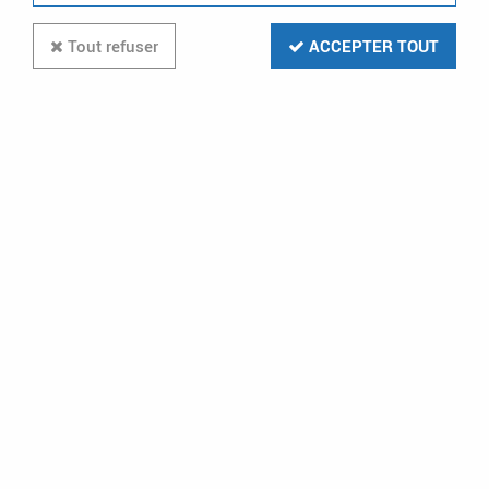
Tout refuser
ACCEPTER TOUT
-25 %
ATLANTIC CHAUFFAGE ET CHAUFFE-EAU
Atlantic - Radiateur sèche-serviettes
Adelis eau chaude collecteurs 0873W noir
(863335)
Atlantic - Radiateur sèche-serviettes Adelis eau chau