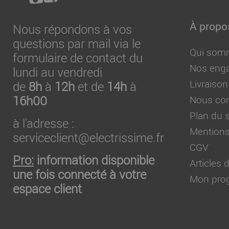
À propo
Nous répondons à vos
questions par mail via le
Qui som
formulaire de contact du
Nos eng
lundi au vendredi
Livraison
de
8h
à
12h
et de
14h
à
16h00
Nous con
Plan du s
à l'adresse :
Mentions
serviceclient@electrissime.fr
CGV
Pro:
information disponible
Articles
une fois connecté à votre
Mon prog
espace client