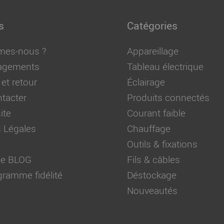
s
Catégories
mes-nous ?
Appareillage
agements
Tableau électrique
 et retour
Éclairage
tacter
Produits connectés
ite
Courant faible
 Légales
Chauffage
Outils & fixations
 de BLOG
Fils & câbles
ramme fidélité
Déstockage
Nouveautés