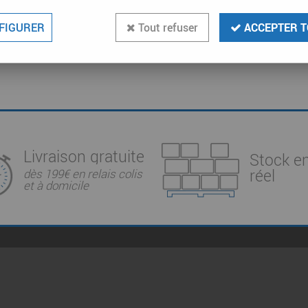
FIGURER
Tout refuser
ACCEPTER T
Livraison gratuite
Stock e
réel
dès 199€ en relais colis
et à domicile