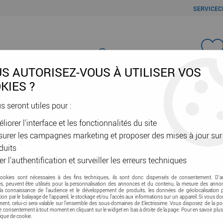
SERVICEC
Favori
S AUTORISEZ-VOUS À UTILISER VOS
KIES ?
us seront utiles pour :
liorer l'interface et les fonctionnalités du site
ÂBLES & GAINES
DOMOTIQUE & VE
SÉCURITÉ & RÉSEAU
OUTIL
urer les campagnes marketing et proposer des mises à jour sur
duits
er l'authentification et surveiller les erreurs techniques
cookies sont nécessaires à des fins techniques, ils sont donc dispensés de consentement. D'a
res, peuvent être utilisés pour la personnalisation des annonces et du contenu, la mesure des anno
la connaissance de l'audience et le développement de produits, les données de géolocalisation p
cation par le balayage de l'appareil, le stockage et/ou l'accès aux informations sur un appareil. Si vous d
nt, celui-ci sera valable sur l’ensemble des sous-domaines de Electrissime. Vous disposez de la pos
tre consentement à tout moment en cliquant sur le widget en bas à droite de la page. Pour en savoir plus
tique de cookie.
I
J
K
L
M
N
O
P
Q