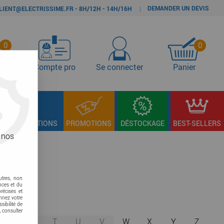
DEMANDER UN DEVIS
|
LIENT@ELECTRISSIME.FR - 8H/12H - 14H/16H
0
0
s
Compte pro
Se connecter
Panier
LAGE & FIXATIONS
PROMOTIONS
DÉSTOCKAGE
BEST-SELLERS
 nos
utres, non
nces et du
récises et
onnez votre
sibilité de
, consulter
R
S
T
U
V
W
X
Y
Z