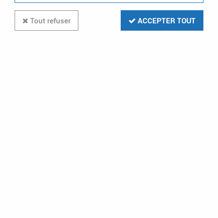
Tout refuser
ACCEPTER TOUT
Inter horaire prog analogique -
cadran vert - journalier - avec
réserve marche (412790)
1
Avis
Donnez votre avis
78
,
00
€
TTC
au lieu de
233,28
€