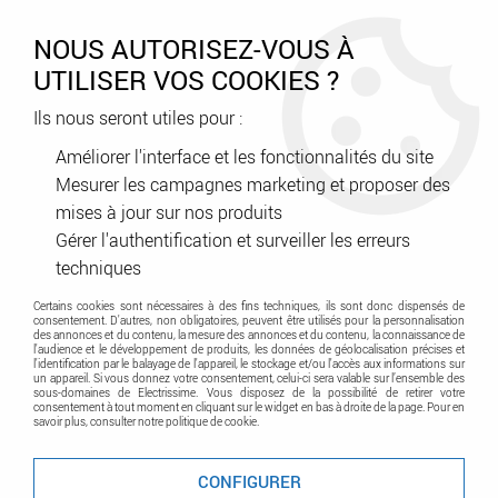
0
NOUS AUTORISEZ-VOUS À
UTILISER VOS COOKIES ?
Ils nous seront utiles pour :
Accueil
>
Tableau Electrique
>
Protection résidentiel et petit tertiaire
>
autres Modulaire Résidentiel
>
Inter horaire prog analogique -
Améliorer l'interface et les fonctionnalités du site
cadran vert - journalier - avec réserve marche (412790)
Mesurer les campagnes marketing et proposer des
mises à jour sur nos produits
Promo
-
67
%
Gérer l'authentification et surveiller les erreurs
techniques
Certains cookies sont nécessaires à des fins techniques, ils sont donc dispensés de
consentement. D'autres, non obligatoires, peuvent être utilisés pour la personnalisation
des annonces et du contenu, la mesure des annonces et du contenu, la connaissance de
l'audience et le développement de produits, les données de géolocalisation précises et
l'identification par le balayage de l'appareil, le stockage et/ou l'accès aux informations sur
un appareil. Si vous donnez votre consentement, celui-ci sera valable sur l’ensemble des
sous-domaines de Electrissime. Vous disposez de la possibilité de retirer votre
consentement à tout moment en cliquant sur le widget en bas à droite de la page. Pour en
savoir plus, consulter notre politique de cookie.
CONFIGURER