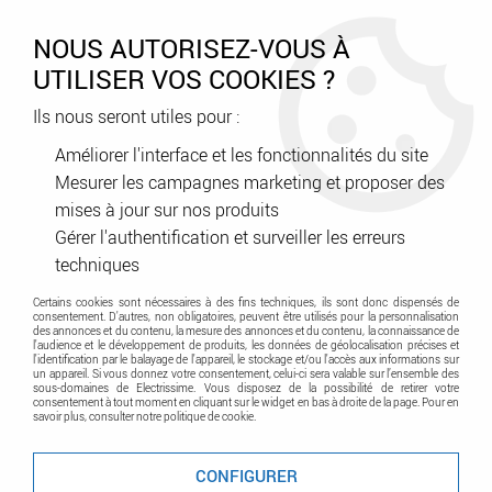
0
NOUS AUTORISEZ-VOUS À
UTILISER VOS COOKIES ?
Ils nous seront utiles pour :
Accueil
>
Courant faible - Contrôle d'accès - Sécurité
>
Contrôle d'accès - Interphonie - Carillon
>
Améliorer l'interface et les fonctionnalités du site
Portier - Interphone audio-vidéo
>
Kit audio 1R 4BP 2 VOICE
Mesurer les campagnes marketing et proposer des
Programmé (KA83/104)
mises à jour sur nos produits
Gérer l'authentification et surveiller les erreurs
Promo
-
45
%
techniques
Certains cookies sont nécessaires à des fins techniques, ils sont donc dispensés de
consentement. D'autres, non obligatoires, peuvent être utilisés pour la personnalisation
des annonces et du contenu, la mesure des annonces et du contenu, la connaissance de
l'audience et le développement de produits, les données de géolocalisation précises et
l'identification par le balayage de l'appareil, le stockage et/ou l'accès aux informations sur
un appareil. Si vous donnez votre consentement, celui-ci sera valable sur l’ensemble des
sous-domaines de Electrissime. Vous disposez de la possibilité de retirer votre
consentement à tout moment en cliquant sur le widget en bas à droite de la page. Pour en
savoir plus, consulter notre politique de cookie.
CONFIGURER