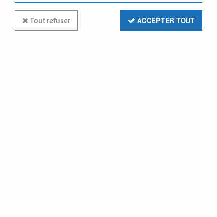
Tout refuser
ACCEPTER TOUT
Kit audio 1R 4BP 2 VOICE
Programmé (KA83/104)
Soyez le premier à donner votre avis !
540
,
00
€
TTC
au lieu de
986,70
€