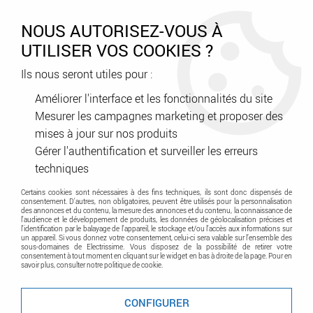
0
NOUS AUTORISEZ-VOUS À
UTILISER VOS COOKIES ?
Ils nous seront utiles pour :
Accueil
>
Courant faible - Contrôle d'accès - Sécurité
>
Contrôle d'accès - Interphonie - Carillon
>
Carillon
>
Kit Carillon
Améliorer l'interface et les fonctionnalités du site
Signalement Pmr (43118)
Mesurer les campagnes marketing et proposer des
mises à jour sur nos produits
Promo
-
47
%
Gérer l'authentification et surveiller les erreurs
techniques
Certains cookies sont nécessaires à des fins techniques, ils sont donc dispensés de
consentement. D'autres, non obligatoires, peuvent être utilisés pour la personnalisation
des annonces et du contenu, la mesure des annonces et du contenu, la connaissance de
l'audience et le développement de produits, les données de géolocalisation précises et
l'identification par le balayage de l'appareil, le stockage et/ou l'accès aux informations sur
un appareil. Si vous donnez votre consentement, celui-ci sera valable sur l’ensemble des
sous-domaines de Electrissime. Vous disposez de la possibilité de retirer votre
consentement à tout moment en cliquant sur le widget en bas à droite de la page. Pour en
savoir plus, consulter notre politique de cookie.
CONFIGURER