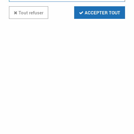
Tout refuser
ACCEPTER TOUT
Kit Carillon Signalement Pmr
(43118)