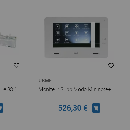
URMET
Porte Etiq Double Pr Plaque 83 (RC41C2)
Moniteur Supp Modo Mininote+ (1722/87)
526,30 €