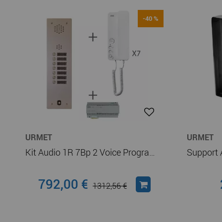
-40 %
URMET
URMET
Kit Audio 1R 7Bp 2 Voice Programmé (KA83/107)
792,00 €
1312,56 €