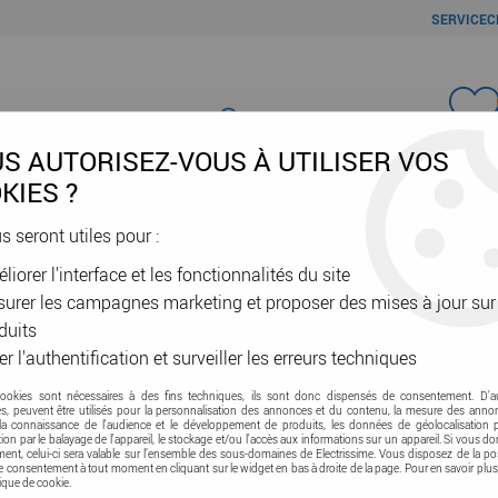
SERVICEC
Favori
S AUTORISEZ-VOUS À UTILISER VOS
KIES ?
us seront utiles pour :
liorer l'interface et les fonctionnalités du site
ÂBLES & GAINES
DOMOTIQUE & VE
SÉCURITÉ & RÉSEAU
OUTIL
urer les campagnes marketing et proposer des mises à jour sur
e d'accès - Interphonie - Carillon
>
Portier - Interphone audio-vid
duits
er l'authentification et surveiller les erreurs techniques
cookies sont nécessaires à des fins techniques, ils sont donc dispensés de consentement. D'a
res, peuvent être utilisés pour la personnalisation des annonces et du contenu, la mesure des anno
la connaissance de l'audience et le développement de produits, les données de géolocalisation p
cation par le balayage de l'appareil, le stockage et/ou l'accès aux informations sur un appareil. Si vous d
KIT INTERPHONE 
nt, celui-ci sera valable sur l’ensemble des sous-domaines de Electrissime. Vous disposez de la pos
tre consentement à tout moment en cliquant sur le widget en bas à droite de la page. Pour en savoir plus
LIBRES URMET (1
tique de cookie.