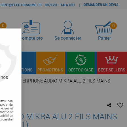
DEMANDER UN DEVIS
|
LIENT@ELECTRISSIME.FR - 8H/12H - 14H/16H
0
0
s
Compte pro
Se connecter
Panier
LAGE & FIXATIONS
PROMOTIONS
DÉSTOCKAGE
BEST-SELLERS
 nos
éo
>
KIT INTERPHONE AUDIO MIKRA ALU 2 FILS MAINS
utres, non
nces et du
récises et
onnez votre
AUDIO MIKRA ALU 2 FILS MAINS
sibilité de
, consulter
122/61)