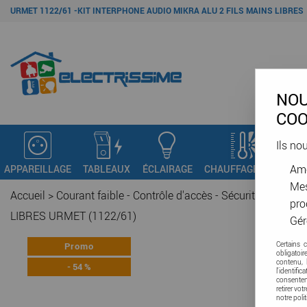
URMET 1122/61 -KIT INTERPHONE AUDIO MIKRA ALU 2 FILS MAINS LIBRES
NOU
COO
Ils no
Amé
APPAREILLAGE
TABLEAUX
ÉCLAIRAGE
CHAUFFAGE - VMC
C
Mes
Accueil
>
Courant faible - Contrôle d'accès - Sécurité
>
Contrôl
pro
LIBRES URMET (1122/61)
Gér
Promo
Certains 
obligatoi
contenu, 
-
54
%
l'identifi
consenteme
retirer vo
notre poli