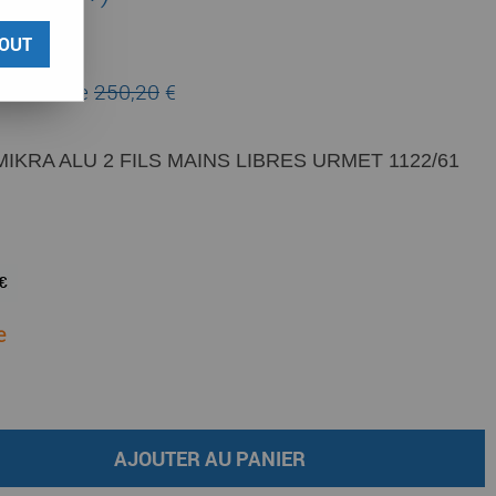
votre avis
OUT
au lieu de
250,20
€
IKRA ALU 2 FILS MAINS LIBRES URMET 1122/61
e
AJOUTER AU PANIER