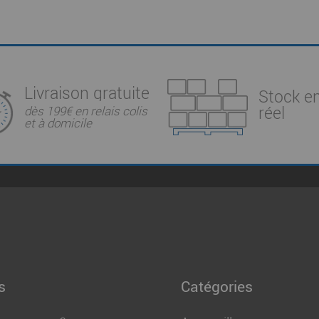
Livraison gratuite
Stock e
réel
dès 199€ en relais colis
et à domicile
s
Catégories