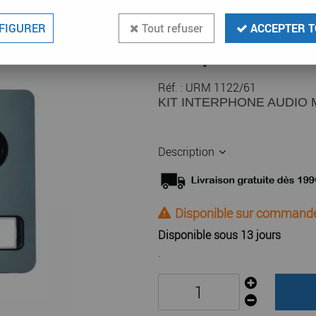
1
Avis
Donnez 
FIGURER
Tout refuser
ACCEPTER T
115
,
20
€
TTC
Réf. :
URM 1122/61
KIT INTERPHONE AUDIO M
Description
Disponible sur command
Disponible sous 13 jours
.