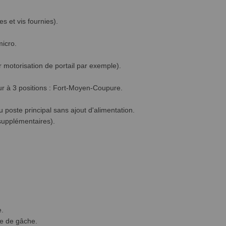
es et vis fournies).
micro.
motorisation de portail par exemple).
eur à 3 positions : Fort-Moyen-Coupure.
u poste principal sans ajout d'alimentation.
 supplémentaires).
e.
e de gâche.