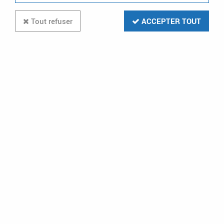
Tout refuser
ACCEPTER TOUT
Kit Jdb,quadro 4x(3x10)
(UC8310BB)
Soyez le premier à donner votre avis !
169
,
03
€
TTC
au lieu de
338,06
€
Réf. :
HAG UC8310BB