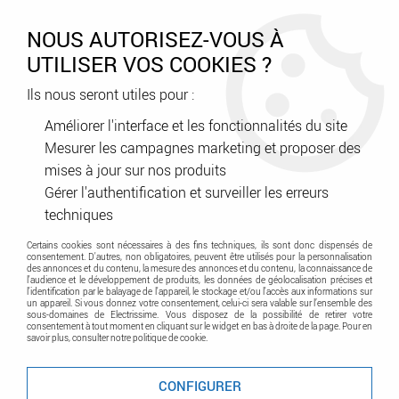
0
NOUS AUTORISEZ-VOUS À
UTILISER VOS COOKIES ?
Ils nous seront utiles pour :
Accueil
>
Tableau Electrique
>
Coffret - Armoire - Enveloppe
>
Accessoires Modulaires
>
Kit Jdb,quadro 4x(3x10) (UC8310BB)
Améliorer l'interface et les fonctionnalités du site
Mesurer les campagnes marketing et proposer des
Promo
-
50
%
mises à jour sur nos produits
Gérer l'authentification et surveiller les erreurs
techniques
Certains cookies sont nécessaires à des fins techniques, ils sont donc dispensés de
consentement. D'autres, non obligatoires, peuvent être utilisés pour la personnalisation
des annonces et du contenu, la mesure des annonces et du contenu, la connaissance de
l'audience et le développement de produits, les données de géolocalisation précises et
l'identification par le balayage de l'appareil, le stockage et/ou l'accès aux informations sur
un appareil. Si vous donnez votre consentement, celui-ci sera valable sur l’ensemble des
sous-domaines de Electrissime. Vous disposez de la possibilité de retirer votre
consentement à tout moment en cliquant sur le widget en bas à droite de la page. Pour en
savoir plus, consulter notre politique de cookie.
CONFIGURER