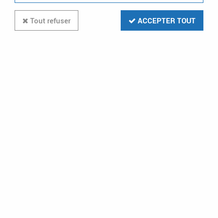
Tout refuser
ACCEPTER TOUT
Kit Note 2 ERP vidéo couleur 7’’
mains-libres à mémoire 1 appel
(1723/71ERP)
Soyez le premier à donner votre avis !
1438
,
61
€
TTC