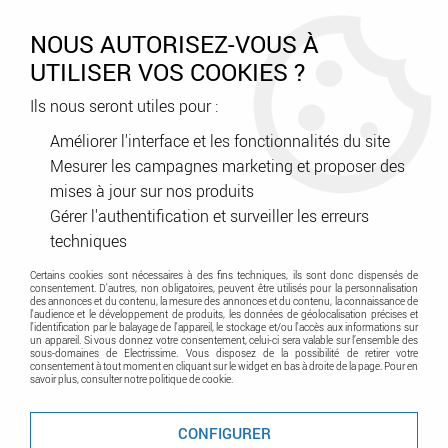
0
NOUS AUTORISEZ-VOUS À
UTILISER VOS COOKIES ?
Ils nous seront utiles pour :
Accueil
>
Courant faible - Contrôle d'accès - Sécurité
>
Contrôle d'accès - Interphonie - Carillon
>
Améliorer l'interface et les fonctionnalités du site
Portier - Interphone audio-vidéo
>
Kit Note 2 ERP vidéo couleur 7’’
Mesurer les campagnes marketing et proposer des
mains-libres à mémoire 1 appel (1723/71ERP)
mises à jour sur nos produits
Gérer l'authentification et surveiller les erreurs
techniques
Certains cookies sont nécessaires à des fins techniques, ils sont donc dispensés de
consentement. D'autres, non obligatoires, peuvent être utilisés pour la personnalisation
des annonces et du contenu, la mesure des annonces et du contenu, la connaissance de
l'audience et le développement de produits, les données de géolocalisation précises et
l'identification par le balayage de l'appareil, le stockage et/ou l'accès aux informations sur
un appareil. Si vous donnez votre consentement, celui-ci sera valable sur l’ensemble des
sous-domaines de Electrissime. Vous disposez de la possibilité de retirer votre
consentement à tout moment en cliquant sur le widget en bas à droite de la page. Pour en
savoir plus, consulter notre politique de cookie.
CONFIGURER