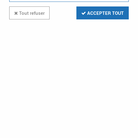
Tout refuser
ACCEPTER TOUT
Kit Zeno Prepaye (1051/908S)
Soyez le premier à donner votre avis !
718
,
80
€
TTC
au lieu de
1322,75
€
Réf. :
URM 1051/908S