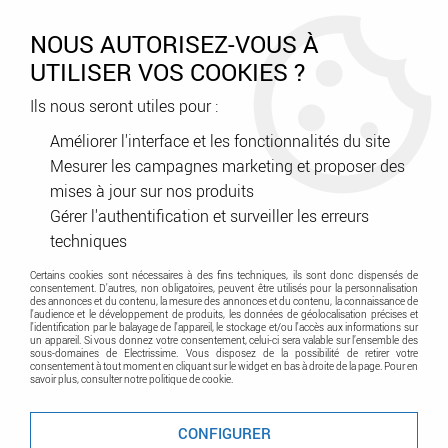
0
NOUS AUTORISEZ-VOUS À
UTILISER VOS COOKIES ?
Ils nous seront utiles pour :
Accueil
>
Courant faible - Contrôle d'accès - Sécurité
>
Contrôle d'accès - Interphonie - Carillon
>
Améliorer l'interface et les fonctionnalités du site
Portier - Interphone audio-vidéo
>
Kit Zeno Prepaye (1051/908S)
Mesurer les campagnes marketing et proposer des
mises à jour sur nos produits
Promo
-
46
%
Gérer l'authentification et surveiller les erreurs
techniques
Certains cookies sont nécessaires à des fins techniques, ils sont donc dispensés de
consentement. D'autres, non obligatoires, peuvent être utilisés pour la personnalisation
des annonces et du contenu, la mesure des annonces et du contenu, la connaissance de
l'audience et le développement de produits, les données de géolocalisation précises et
l'identification par le balayage de l'appareil, le stockage et/ou l'accès aux informations sur
un appareil. Si vous donnez votre consentement, celui-ci sera valable sur l’ensemble des
sous-domaines de Electrissime. Vous disposez de la possibilité de retirer votre
consentement à tout moment en cliquant sur le widget en bas à droite de la page. Pour en
savoir plus, consulter notre politique de cookie.
CONFIGURER