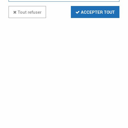
Tout refuser
ACCEPTER TOUT
Paiement CB
Livraison gratuite
VISA - MASTERCARD
dès 199€ en relais colis
et à domicile
Stock en temps réel
Prix préférentiels
pour les clients
professionnels