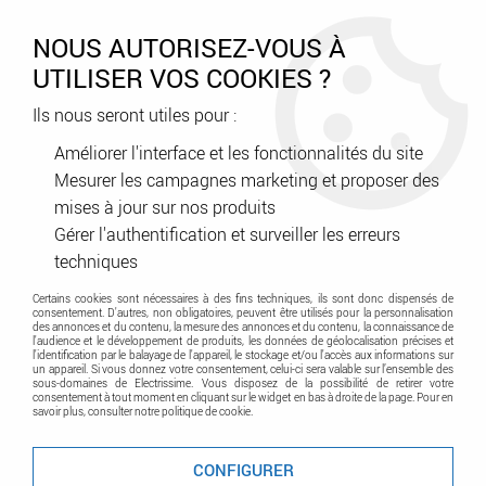
0
NOUS AUTORISEZ-VOUS À
UTILISER VOS COOKIES ?
Ils nous seront utiles pour :
Accueil
>
Kodak
Améliorer l'interface et les fonctionnalités du site
Mesurer les campagnes marketing et proposer des
Gamme de produit Kodak
mises à jour sur nos produits
Gérer l'authentification et surveiller les erreurs
TRIER & FILTRER
techniques
Certains cookies sont nécessaires à des fins techniques, ils sont donc dispensés de
consentement. D'autres, non obligatoires, peuvent être utilisés pour la personnalisation
Kodak
des annonces et du contenu, la mesure des annonces et du contenu, la connaissance de
l'audience et le développement de produits, les données de géolocalisation précises et
l'identification par le balayage de l'appareil, le stockage et/ou l'accès aux informations sur
un appareil. Si vous donnez votre consentement, celui-ci sera valable sur l’ensemble des
sous-domaines de Electrissime. Vous disposez de la possibilité de retirer votre
Aucune correspondance trouvée
consentement à tout moment en cliquant sur le widget en bas à droite de la page. Pour en
savoir plus, consulter notre politique de cookie.
CONFIGURER