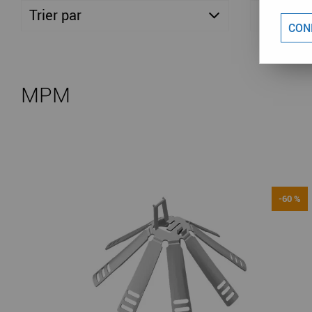
Trier par
Marque
CON
MPM
-60 %