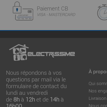
Paiement CB
VISA - MASTERCARD
À propo
Nous répondons à vos
questions par mail via le
Qui som
formulaire de contact du
Nos eng
lundi au vendredi
Livraison
de
8h
à
12h
et de
14h
à
16h00
Nous con