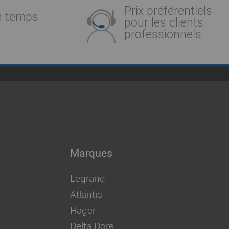
Prix préférentiels
n temps
pour les clients
professionnels
Marques
Legrand
Atlantic
Hager
Delta Dore