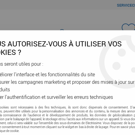
SERVICEC
Favori
S AUTORISEZ-VOUS À UTILISER VOS
KIES ?
us seront utiles pour :
liorer l'interface et les fonctionnalités du site
ÂBLES & GAINES
DOMOTIQUE & VE
SÉCURITÉ & RÉSEAU
OUTIL
urer les campagnes marketing et proposer des mises à jour sur
duits
er l'authentification et surveiller les erreurs techniques
cookies sont nécessaires à des fins techniques, ils sont donc dispensés de consentement. D'a
res, peuvent être utilisés pour la personnalisation des annonces et du contenu, la mesure des anno
la connaissance de l'audience et le développement de produits, les données de géolocalisation p
cation par le balayage de l'appareil, le stockage et/ou l'accès aux informations sur un appareil. Si vous d
nt, celui-ci sera valable sur l’ensemble des sous-domaines de Electrissime. Vous disposez de la pos
tre consentement à tout moment en cliquant sur le widget en bas à droite de la page. Pour en savoir plus
tique de cookie.