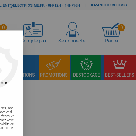
DEMANDER UN DEVIS
|
LIENT@ELECTRISSIME.FR - 8H/12H - 14H/16H
0
0
s
Compte pro
Se connecter
Panier
LAGE & FIXATIONS
PROMOTIONS
DÉSTOCKAGE
BEST-SELLERS
 nos
utres, non
nces et du
récises et
onnez votre
sibilité de
, consulter