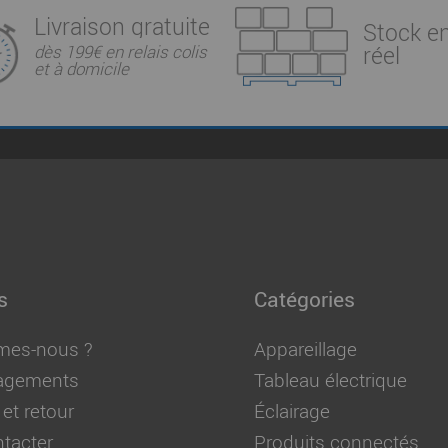
Livraison gratuite
Stock e
réel
dès 199€ en relais colis
et à domicile
s
Catégories
mes-nous ?
Appareillage
agements
Tableau électrique
 et retour
Éclairage
tacter
Produits connectés