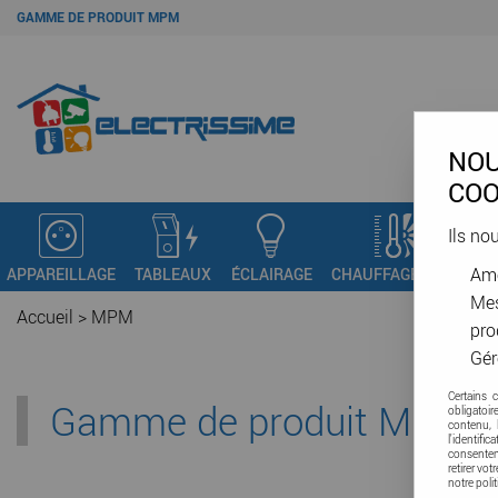
GAMME DE PRODUIT MPM
NOU
COO
Ils no
Amé
APPAREILLAGE
TABLEAUX
ÉCLAIRAGE
CHAUFFAGE - VMC
C
Mes
Accueil
>
MPM
pro
Gér
Certains 
Gamme de produit MPM
obligatoi
contenu, 
l'identifi
consenteme
retirer vo
notre poli