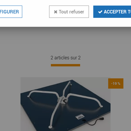
Prix
FIGURER
Tout refuser
ACCEPTER T
2 articles sur
2
-19 %