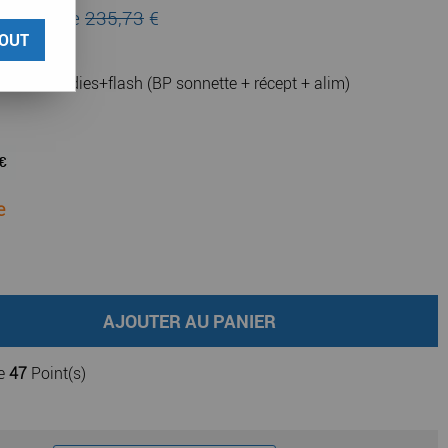
au lieu de
235,73
€
OUT
V 10 mélodies+flash (BP sonnette + récept + alim)
e
AJOUTER AU PANIER
de
47
Point(s)