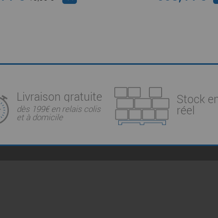
Livraison gratuite
Stock e
réel
dès 199€ en relais colis
et à domicile