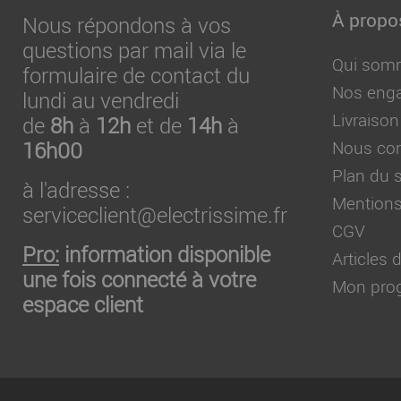
À propo
Nous répondons à vos
questions par mail via le
Qui som
formulaire de contact du
Nos eng
lundi au vendredi
Livraison
de
8h
à
12h
et de
14h
à
16h00
Nous con
Plan du s
à l'adresse :
Mentions
serviceclient@electrissime.fr
CGV
Pro:
information disponible
Articles
une fois connecté à votre
Mon prog
espace client