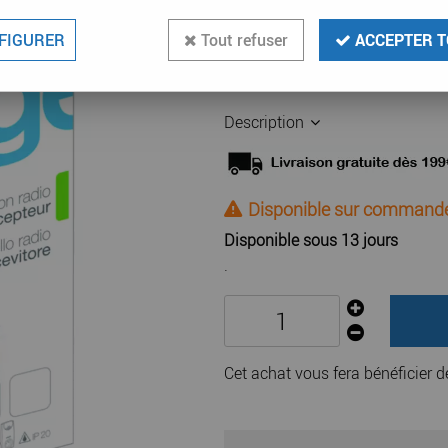
146
,
15
€
TTC
FIGURER
Tout refuser
ACCEPTER T
Réf. :
HAG 53623
Pack carillon radio gigogne 230
Description
Disponible sur command
Disponible sous 13 jours
.
Cet achat vous fera bénéficier 