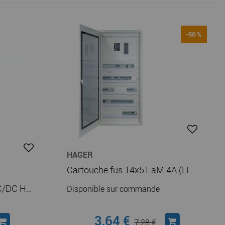
-50 %
HAGER
Cartouche fus.14x51 aM 4A (LF404M)
Bobine émission 230VAC/DC HW+ (HWX023H)
Disponible sur commande
3,64 €
7,28 €