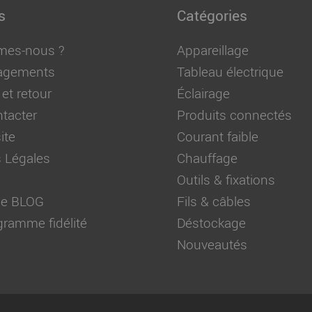
s
Catégories
mes-nous ?
Appareillage
agements
Tableau électrique
 et retour
Éclairage
tacter
Produits connectés
ite
Courant faible
 Légales
Chauffage
Outils & fixations
 de BLOG
Fils & câbles
ramme fidélité
Déstockage
Nouveautés