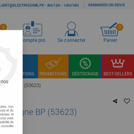
DEMANDER UN DEVIS
|
LIENT@ELECTRISSIME.FR - 8H/12H - 14H/16H
0
0
s
Compte pro
Se connecter
Panier
LAGE & FIXATIONS
PROMOTIONS
DÉSTOCKAGE
BEST-SELLERS
 nos
gigogne BP (53623)
utres, non
h gigogne BP (53623)
nces et du
récises et
onnez votre
re avis !
sibilité de
, consulter