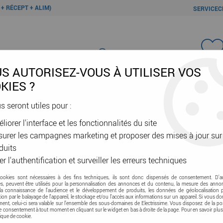
+ RÉCEPT + ALIM)
SERVICEC
Favori
S AUTORISEZ-VOUS À UTILISER VOS
KIES ?
us seront utiles pour :
liorer l'interface et les fonctionnalités du site
ÂBLES & GAINES
DOMOTIQUE & VE
SÉCURITÉ & RÉSEAU
OUTIL
urer les campagnes marketing et proposer des mises à jour sur
e d'accès - Interphonie - Carillon
>
Carillon
>
Pack 10 mél+flash 
duits
er l'authentification et surveiller les erreurs techniques
cookies sont nécessaires à des fins techniques, ils sont donc dispensés de consentement. D'a
Pack 10 mél+flas
res, peuvent être utilisés pour la personnalisation des annonces et du contenu, la mesure des anno
la connaissance de l'audience et le développement de produits, les données de géolocalisation p
cation par le balayage de l'appareil, le stockage et/ou l'accès aux informations sur un appareil. Si vous d
Soyez le premier à donner vot
nt, celui-ci sera valable sur l’ensemble des sous-domaines de Electrissime. Vous disposez de la pos
tre consentement à tout moment en cliquant sur le widget en bas à droite de la page. Pour en savoir plus
tique de cookie.