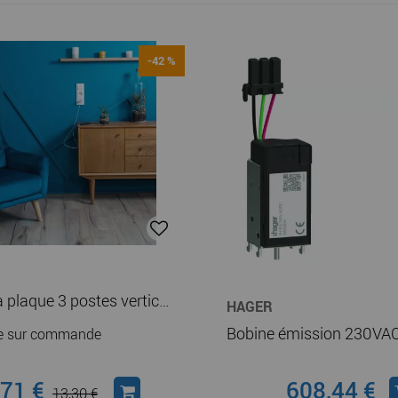
-42 %
Essensya plaque 3 postes verticale entraxe 57mm, Blanc (WE407)
HAGER
le sur commande
,71 €
608,44 €
13,30 €