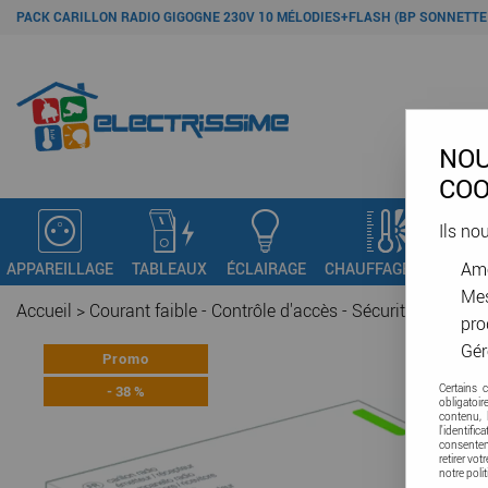
PACK CARILLON RADIO GIGOGNE 230V 10 MÉLODIES+FLASH (BP SONNETTE 
NOU
COO
Ils no
Amé
APPAREILLAGE
TABLEAUX
ÉCLAIRAGE
CHAUFFAGE - VMC
C
Mes
Accueil
>
Courant faible - Contrôle d'accès - Sécurité
>
Contrôl
pro
Gér
Promo
-
38
%
Certains 
obligatoi
contenu, 
l'identifi
consenteme
retirer vo
notre poli