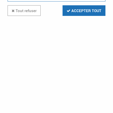
Tout refuser
ACCEPTER TOUT
Peigne d'alimentation 4P tête de
groupe 18 modules (405202)
Soyez le premier à donner votre avis !
71
,
05
€
TTC
Réf. :
LEG 405202