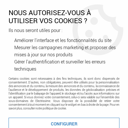
0
NOUS AUTORISEZ-VOUS À
UTILISER VOS COOKIES ?
Ils nous seront utiles pour :
Accueil
>
Tableau Electrique
>
Coffret - Armoire - Enveloppe
>
Accessoires Modulaires
>
Peigne d'alimentation 4P tête de groupe
Améliorer l'interface et les fonctionnalités du site
18 modules (405202)
Mesurer les campagnes marketing et proposer des
mises à jour sur nos produits
Gérer l'authentification et surveiller les erreurs
techniques
Certains cookies sont nécessaires à des fins techniques, ils sont donc dispensés de
consentement. D'autres, non obligatoires, peuvent être utilisés pour la personnalisation
des annonces et du contenu, la mesure des annonces et du contenu, la connaissance de
l'audience et le développement de produits, les données de géolocalisation précises et
l'identification par le balayage de l'appareil, le stockage et/ou l'accès aux informations sur
un appareil. Si vous donnez votre consentement, celui-ci sera valable sur l’ensemble des
sous-domaines de Electrissime. Vous disposez de la possibilité de retirer votre
consentement à tout moment en cliquant sur le widget en bas à droite de la page. Pour en
savoir plus, consulter notre politique de cookie.
CONFIGURER