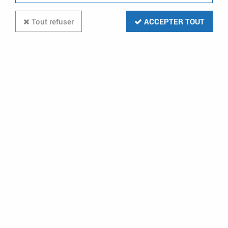
Tout refuser
ACCEPTER TOUT
piquet de terre 1m 085541 (ter1m)
1
Avis
Donnez votre avis