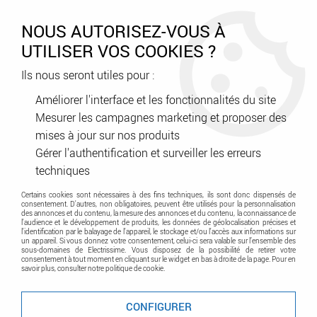
0
NOUS AUTORISEZ-VOUS À
UTILISER VOS COOKIES ?
Ils nous seront utiles pour :
Accueil
>
Fil - Câble
>
Mise à la Terre
>
piquet de terre 1m 085541
(ter1m)
Améliorer l'interface et les fonctionnalités du site
Mesurer les campagnes marketing et proposer des
Promo
-
35
%
mises à jour sur nos produits
Gérer l'authentification et surveiller les erreurs
techniques
Certains cookies sont nécessaires à des fins techniques, ils sont donc dispensés de
consentement. D'autres, non obligatoires, peuvent être utilisés pour la personnalisation
des annonces et du contenu, la mesure des annonces et du contenu, la connaissance de
l'audience et le développement de produits, les données de géolocalisation précises et
l'identification par le balayage de l'appareil, le stockage et/ou l'accès aux informations sur
un appareil. Si vous donnez votre consentement, celui-ci sera valable sur l’ensemble des
sous-domaines de Electrissime. Vous disposez de la possibilité de retirer votre
consentement à tout moment en cliquant sur le widget en bas à droite de la page. Pour en
savoir plus, consulter notre politique de cookie.
CONFIGURER